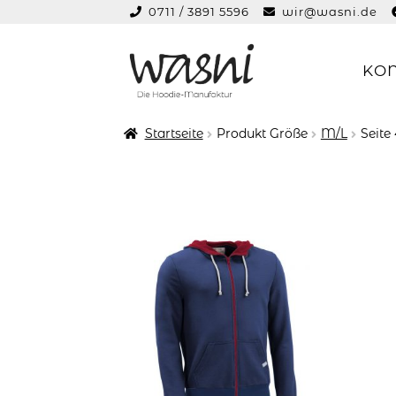
0711 / 3891 5596
wir@wasni.de
springen
KO
Zur
Zum
Navigation
Inhalt
springen
springen
Startseite
Produkt Größe
M/L
Seite