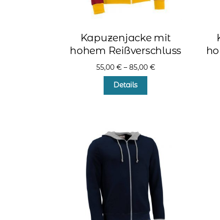
Kapuzenjacke mit
hohem Reißverschluss
ho
55,00
€
–
85,00
€
Dieses
Details
Produkt
weist
mehrere
Varianten
auf.
Die
Optionen
können
auf
der
Produktseite
gewählt
werden