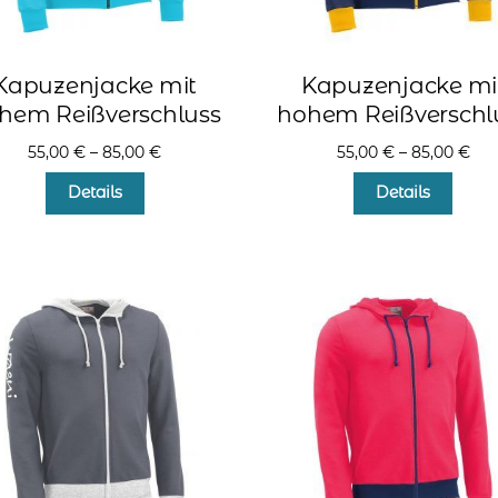
Kapuzenjacke mit
Kapuzenjacke mi
hem Reißverschluss
hohem Reißverschl
55,00
€
–
85,00
€
55,00
€
–
85,00
€
Dieses
Diese
Details
Details
Produkt
Produ
weist
weist
mehrere
mehr
Varianten
Varia
auf.
auf.
Die
Die
Optionen
Optio
können
könn
auf
auf
der
der
Produktseite
Produ
gewählt
gewä
werden
werd