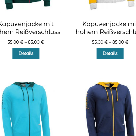
Kapuzenjacke mit
Kapuzenjacke mi
hem Reißverschluss
hohem Reißverschl
55,00
€
–
85,00
€
55,00
€
–
85,00
€
Dieses
Diese
Details
Details
Produkt
Produ
weist
weist
mehrere
mehr
Varianten
Varia
auf.
auf.
Die
Die
Optionen
Optio
können
könn
auf
auf
der
der
Produktseite
Produ
gewählt
gewä
werden
werd