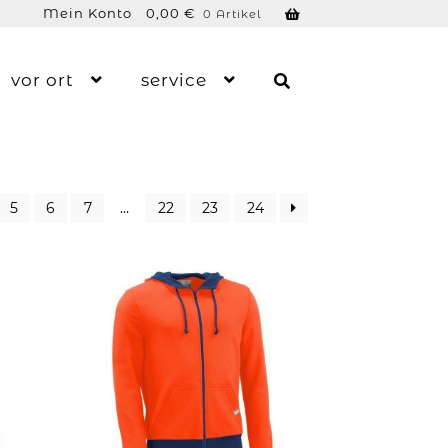
Mein Konto
0,00
€
0 Artikel
vor ort
service
5
6
7
…
22
23
24