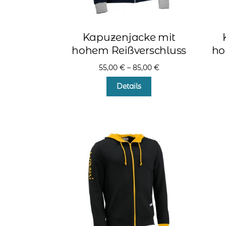
Kapuzenjacke mit
hohem Reißverschluss
ho
55,00
€
–
85,00
€
Dieses
Details
Produkt
weist
mehrere
Varianten
auf.
Die
Optionen
können
auf
der
Produktseite
gewählt
werden