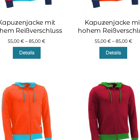
Kapuzenjacke mit
Kapuzenjacke mi
hem Reißverschluss
hohem Reißverschl
55,00
€
–
85,00
€
55,00
€
–
85,00
€
Dieses
Diese
Details
Details
Produkt
Produ
weist
weist
mehrere
mehr
Varianten
Varia
auf.
auf.
Die
Die
Optionen
Optio
können
könn
auf
auf
der
der
Produktseite
Produ
gewählt
gewä
werden
werd