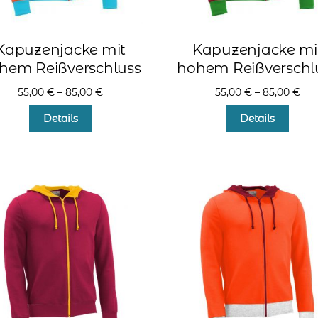
Kapuzenjacke mit
Kapuzenjacke mi
hem Reißverschluss
hohem Reißverschl
55,00
€
–
85,00
€
55,00
€
–
85,00
€
Dieses
Diese
Details
Details
Produkt
Produ
weist
weist
mehrere
mehr
Varianten
Varia
auf.
auf.
Die
Die
Optionen
Optio
können
könn
auf
auf
der
der
Produktseite
Produ
gewählt
gewä
werden
werd