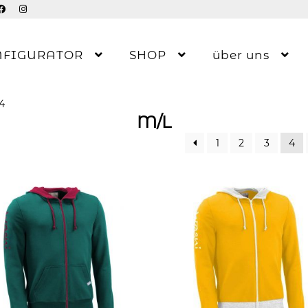
NFIGURATOR
SHOP
über uns
 4
M/L
1
2
3
4