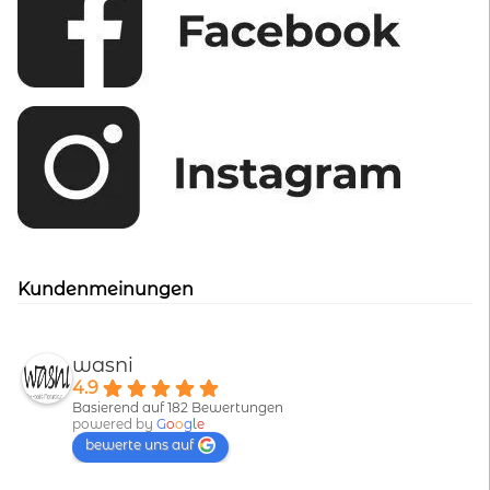
Kundenmeinungen
wasni
4.9
Basierend auf 182 Bewertungen
powered by
G
o
o
g
l
e
bewerte uns auf