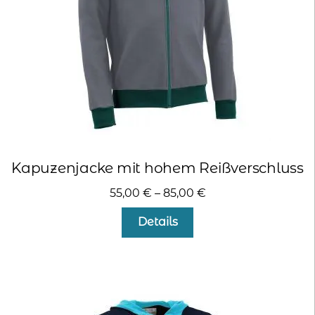
Kapuzenjacke mit hohem Reißverschluss
55,00
€
–
85,00
€
Dieses
Details
Produkt
weist
mehrere
Varianten
auf.