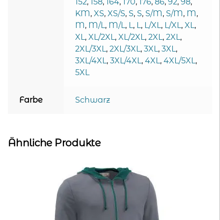
152
,
158
,
164
,
170
,
176
,
86
,
92
,
98
,
KM
,
XS
,
XS/S
,
S
,
S
,
S/M
,
S/M
,
M
,
M
,
M/L
,
M/L
,
L
,
L
,
L/XL
,
L/XL
,
XL
,
XL
,
XL/2XL
,
XL/2XL
,
2XL
,
2XL
,
2XL/3XL
,
2XL/3XL
,
3XL
,
3XL
,
3XL/4XL
,
3XL/4XL
,
4XL
,
4XL/5XL
,
5XL
Farbe
Schwarz
Ähnliche Produkte