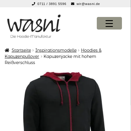
0711 / 3891 5596
wir@wasni.de
springen
Zur
Zum
Navigation
Inhalt
springen
springen
Startseite
Inspirationsmodelle
Hoodies &
KONFIGURATOR
KONFIGURATOR
Kapuzenpullover
Kapuzenjacke mit hohem
Reißverschluss
SHOP
SHOP
über uns
über uns
vor ort
vor ort
service
service
suche