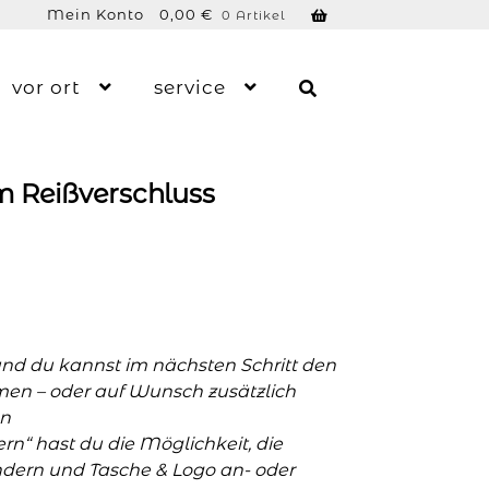
Mein Konto
0,00
€
0 Artikel
vor ort
service
 Reißverschluss
und du kannst im nächsten Schritt den
men – oder auf Wunsch zusätzlich
n
n“ hast du die Möglichkeit, die
ern und Tasche & Logo an- oder