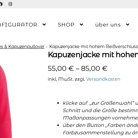
NFIGURATOR
SHOP
über uns
s & Kapuzenpullover
Kapuzenjacke mit hohem Reißverschluss
Kapuzenjacke mit hohem
55,00
€
–
85,00
€
inkl. MwSt.
zzgl.
Versandkosten
klicke auf „zur Größenwahl“ 
Schnitt und die Größe bestim
Maßanpassungen vornehme
über den Button „Farben änder
Farbzusammenstellung zu änd