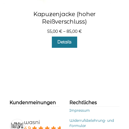
Kapuzenjacke (hoher
Reißverschluss)
55,00
€
–
85,00
€
Dieses
Details
Produkt
weist
mehrere
Varianten
auf.
Die
Optionen
können
auf
der
Kundenmeinungen
Rechtliches
Produktseite
Impressum
gewählt
werden
Widerrufsbelehrung- und
wasni
Formular
4.9