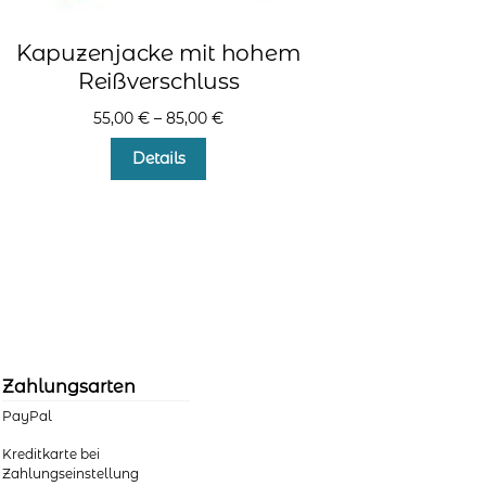
Kapuzenjacke mit hohem
Reißverschluss
55,00
€
–
85,00
€
Dieses
Details
Produkt
weist
mehrere
Varianten
auf.
Die
Optionen
können
auf
der
Zahlungsarten
Produktseite
PayPal
gewählt
werden
Kreditkarte bei
Zahlungseinstellung