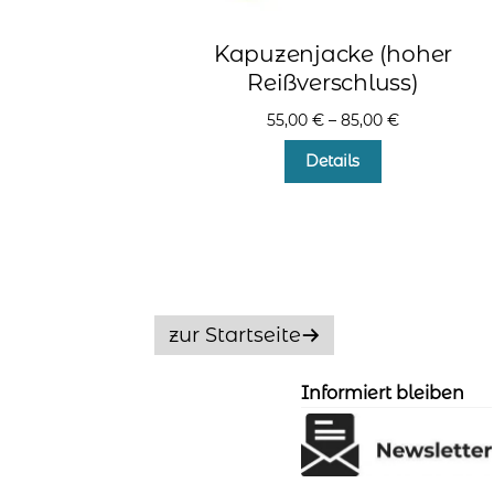
Kapuzenjacke (hoher
Reißverschluss)
55,00
€
–
85,00
€
Dieses
Details
Produkt
weist
mehrere
Varianten
auf.
Die
Optionen
zur Startseite
können
auf
der
Informiert bleiben
Produktseite
gewählt
werden