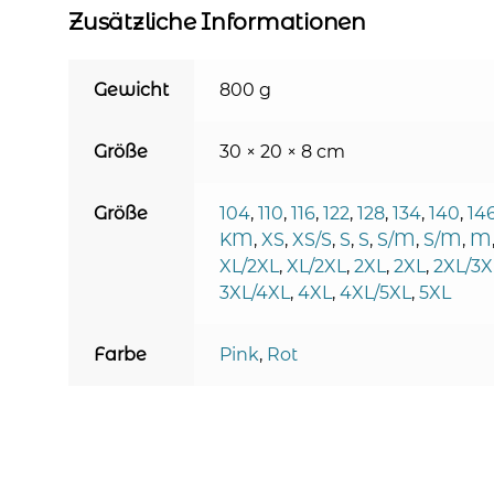
Zusätzliche Informationen
Gewicht
800 g
Größe
30 × 20 × 8 cm
Größe
104
,
110
,
116
,
122
,
128
,
134
,
140
,
14
KM
,
XS
,
XS/S
,
S
,
S
,
S/M
,
S/M
,
M
XL/2XL
,
XL/2XL
,
2XL
,
2XL
,
2XL/3X
3XL/4XL
,
4XL
,
4XL/5XL
,
5XL
Farbe
Pink
,
Rot