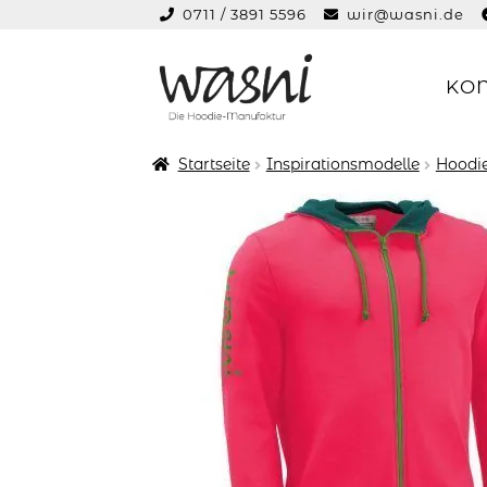
0711 / 3891 5596
wir@wasni.de
springen
KO
Zur
Zum
Navigation
Inhalt
springen
springen
Startseite
Inspirationsmodelle
Hoodie