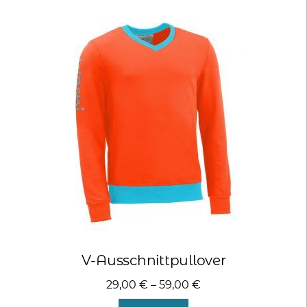
Varianten
auf.
Die
Optionen
können
auf
der
Produktseite
gewählt
werden
V-Ausschnittpullover
29,00
€
–
59,00
€
Dieses