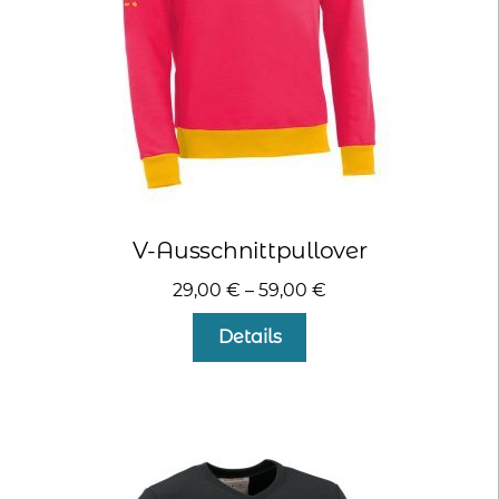
kontakt
home
V-Ausschnittpullover
29,00
€
–
59,00
€
Dieses
Details
Produkt
weist
mehrere
Varianten
auf.
Die