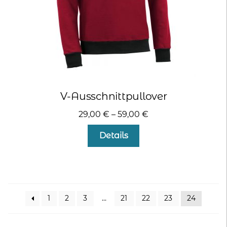
gewählt
werden
V-Ausschnittpullover
29,00
€
–
59,00
€
Dieses
Details
Produkt
weist
mehrere
Varianten
auf.
1
2
3
…
21
22
23
24
Die
Optionen