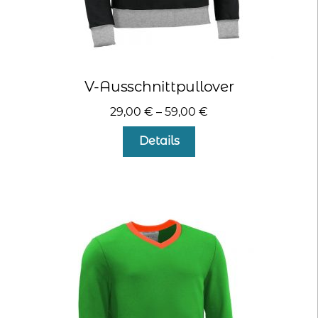
V-Ausschnittpullover
29,00
€
–
59,00
€
Dieses
Details
Produkt
weist
mehrere
Varianten
auf.
Die
Optionen
können
auf
der