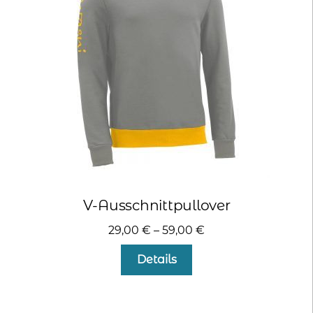
können
auf
der
Produktseite
gewählt
werden
V-Ausschnittpullover
29,00
€
–
59,00
€
Dieses
Details
Produkt
weist
mehrere