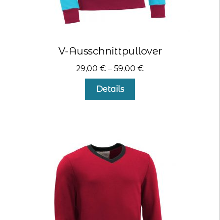
V-Ausschnittpullover
29,00
€
–
59,00
€
Dieses
Details
Produkt
weist
mehrere
Varianten
auf.
Die
Optionen
können
auf
der
Produktseite