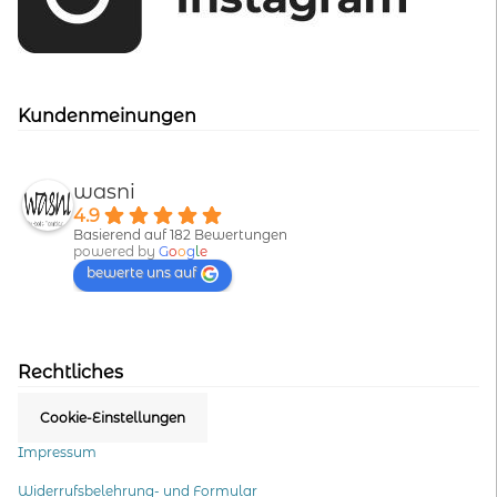
Kundenmeinungen
wasni
4.9
Basierend auf 182 Bewertungen
powered by
G
o
o
g
l
e
bewerte uns auf
Rechtliches
Cookie-Einstellungen
Impressum
Widerrufsbelehrung- und Formular