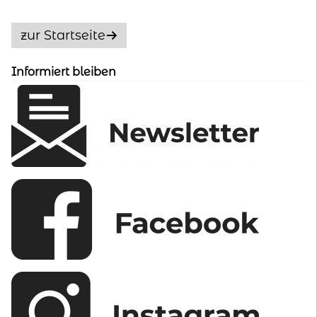
können
auf
zur Startseite
der
Produktseite
gewählt
Informiert bleiben
werden