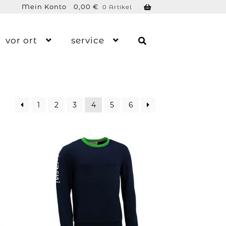
Mein Konto
0,00
€
0 Artikel
vor ort
service
1
2
3
4
5
6