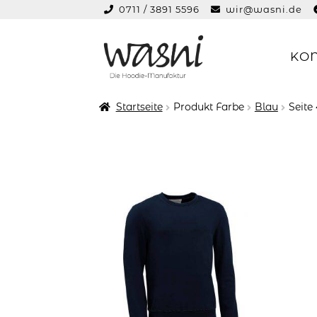
0711 / 3891 5596
wir@wasni.de
springen
KO
Zur
Zum
Navigation
Inhalt
springen
springen
Startseite
Produkt Farbe
Blau
Seite