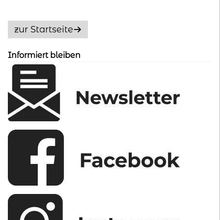
Die
Optionen
zur Startseite
können
auf
Informiert bleiben
der
Produktseite
gewählt
werden