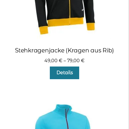
werden
Stehkragenjacke (Kragen aus Rib)
49,00
€
–
79,00
€
Dieses
Details
Produkt
weist
mehrere
Varianten
auf.
Die
Optionen
können