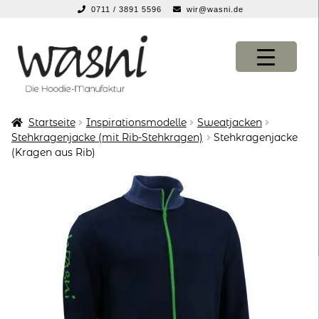
0711 / 3891 5596
wir@wasni.de
springen
Zur
Zum
Navigation
Inhalt
springen
springen
Startseite
Inspirationsmodelle
Sweatjacken
KONFIGURATOR
KONFIGURATOR
Stehkragenjacke (mit Rib-Stehkragen)
Stehkragenjacke
(Kragen aus Rib)
SHOP
SHOP
über uns
über uns
vor ort
vor ort
service
service
suche