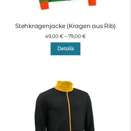
Stehkragenjacke (Kragen aus Rib)
49,00
€
–
79,00
€
Dieses
Details
Produkt
weist
mehrere
Varianten
auf.
Die
Optionen
können
auf
der
Produktseite
gewählt