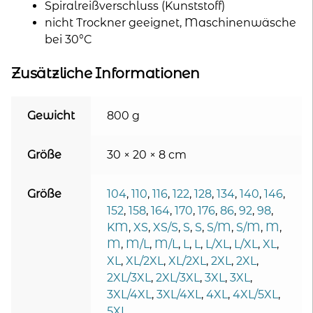
Spiralreißverschluss (Kunststoff)
nicht Trockner geeignet, Maschinenwäsche
bei 30°C
Zusätzliche Informationen
Gewicht
800 g
Größe
30 × 20 × 8 cm
Größe
104
,
110
,
116
,
122
,
128
,
134
,
140
,
146
,
152
,
158
,
164
,
170
,
176
,
86
,
92
,
98
,
KM
,
XS
,
XS/S
,
S
,
S
,
S/M
,
S/M
,
M
,
M
,
M/L
,
M/L
,
L
,
L
,
L/XL
,
L/XL
,
XL
,
XL
,
XL/2XL
,
XL/2XL
,
2XL
,
2XL
,
2XL/3XL
,
2XL/3XL
,
3XL
,
3XL
,
3XL/4XL
,
3XL/4XL
,
4XL
,
4XL/5XL
,
5XL