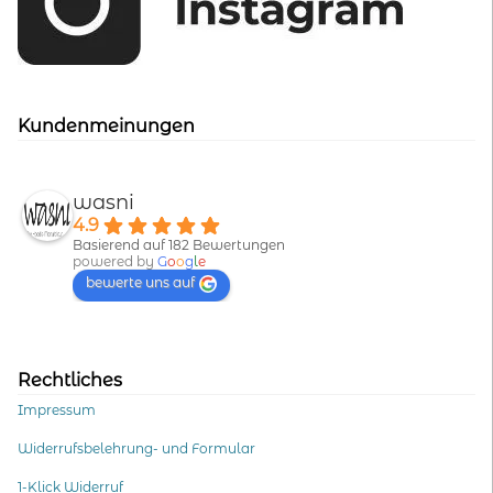
Kundenmeinungen
wasni
4.9
Basierend auf 182 Bewertungen
powered by
G
o
o
g
l
e
bewerte uns auf
Rechtliches
Impressum
Widerrufsbelehrung- und Formular
1-Klick Widerruf