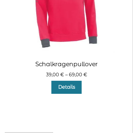
Produktseite
gewählt
werden
Schalkragenpullover
39,00
€
–
69,00
€
Dieses
Details
Produkt
weist
mehrere
Varianten
auf.
Die