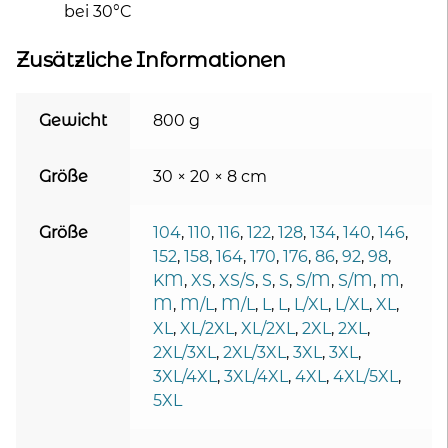
bei 30°C
Zusätzliche Informationen
Gewicht
800 g
Größe
30 × 20 × 8 cm
Größe
104
,
110
,
116
,
122
,
128
,
134
,
140
,
146
,
152
,
158
,
164
,
170
,
176
,
86
,
92
,
98
,
KM
,
XS
,
XS/S
,
S
,
S
,
S/M
,
S/M
,
M
,
M
,
M/L
,
M/L
,
L
,
L
,
L/XL
,
L/XL
,
XL
,
XL
,
XL/2XL
,
XL/2XL
,
2XL
,
2XL
,
2XL/3XL
,
2XL/3XL
,
3XL
,
3XL
,
3XL/4XL
,
3XL/4XL
,
4XL
,
4XL/5XL
,
5XL