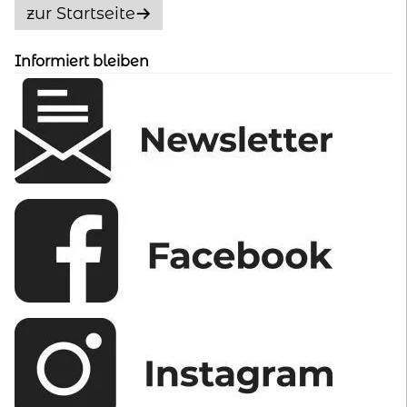
Optionen
zur Startseite
können
auf
Informiert bleiben
der
Produktseite
gewählt
werden