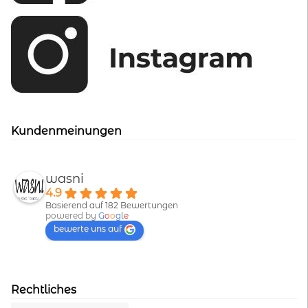
Kundenmeinungen
wasni
4.9
Basierend auf 182 Bewertungen
powered by
G
o
o
g
l
e
bewerte uns auf
Rechtliches