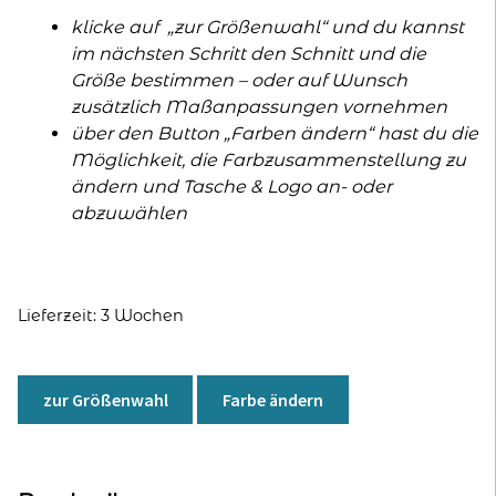
klicke auf „zur Größenwahl“ und du kannst
im nächsten Schritt den Schnitt und die
Größe bestimmen – oder auf Wunsch
zusätzlich Maßanpassungen vornehmen
über den Button „Farben ändern“ hast du die
Möglichkeit, die Farbzusammenstellung zu
ändern und Tasche & Logo an- oder
abzuwählen
Lieferzeit:
3 Wochen
A
l
zur Größenwahl
Farbe ändern
t
e
r