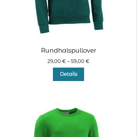
Rundhalspullover
29,00
€
–
59,00
€
Dieses
Details
Produkt
weist
mehrere
Varianten
auf.
Die
Optionen
können
auf