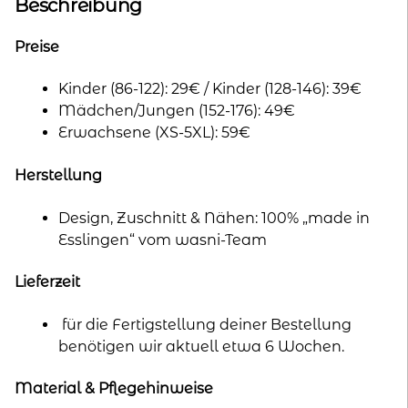
n
Beschreibung
a
t
Preise
i
Kinder (86-122): 29€ / Kinder (128-146): 39€
v
Mädchen/Jungen (152-176): 49€
e
Erwachsene (XS-5XL): 59€
:
Herstellung
Design, Zuschnitt & Nähen: 100% „made in
Esslingen“ vom wasni-Team
Lieferzeit
für die Fertigstellung deiner Bestellung
benötigen wir aktuell etwa 6 Wochen.
Material & Pflegehinweise