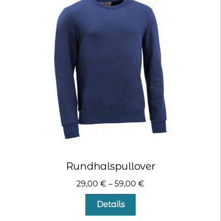
Die
Optionen
können
auf
der
Produktseite
gewählt
werden
Rundhalspullover
29,00
€
–
59,00
€
Dieses
Details
Produkt