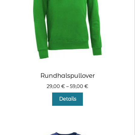
der
Produktseite
gewählt
werden
Rundhalspullover
29,00
€
–
59,00
€
Dieses
Details
Produkt
weist
mehrere
Varianten
auf.