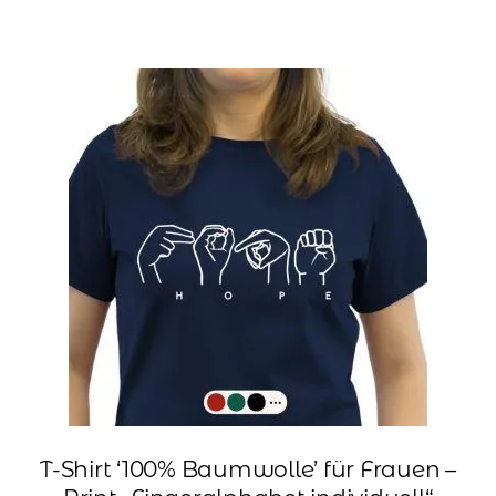
weist
mehrere
Varianten
auf.
Die
Optionen
können
auf
der
Produktseite
gewählt
werden
T-Shirt ‘100% Baumwolle’ für Frauen –