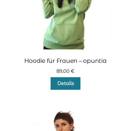
Produktseite
gewählt
werden
Hoodie für Frauen – opuntia
89,00
€
Dieses
Details
Produkt
weist
mehrere
Varianten
auf.
Die
Optionen