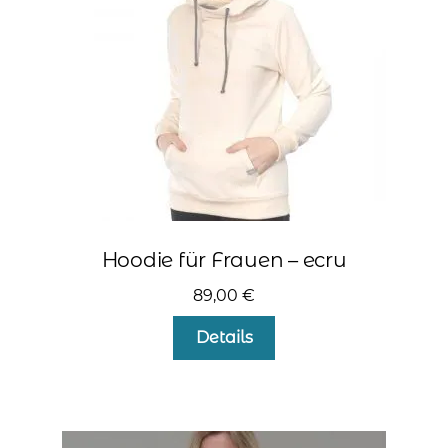
auf
der
Produktseite
gewählt
werden
Hoodie für Frauen – ecru
89,00
€
Dieses
Details
Produkt
weist
mehrere
Varianten
auf.