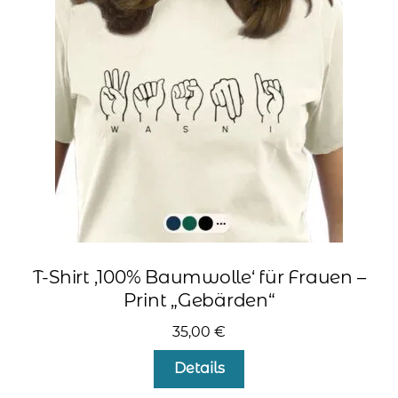
Optionen
können
auf
der
Produktseite
gewählt
werden
T-Shirt ‚100% Baumwolle‘ für Frauen –
Print „Gebärden“
35,00
€
Dieses
Details
Produkt