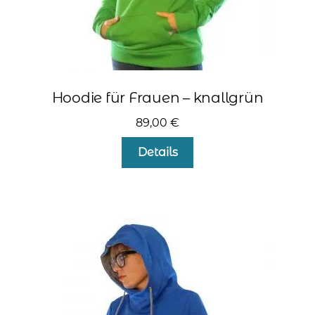
Hoodie für Frauen – knallgrün
89,00
€
Dieses
Details
Produkt
weist
mehrere
Varianten
auf.
Die
Optionen
können
auf
der