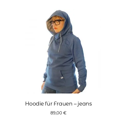
mehrere
Varianten
auf.
Die
Optionen
können
auf
der
Produktseite
gewählt
werden
Hoodie für Frauen – jeans
89,00
€