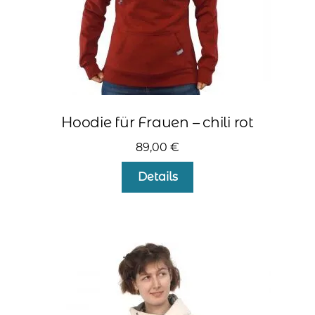
werden
Hoodie für Frauen – chili rot
89,00
€
Dieses
Details
Produkt
weist
mehrere
Varianten
auf.
Die
Optionen
können