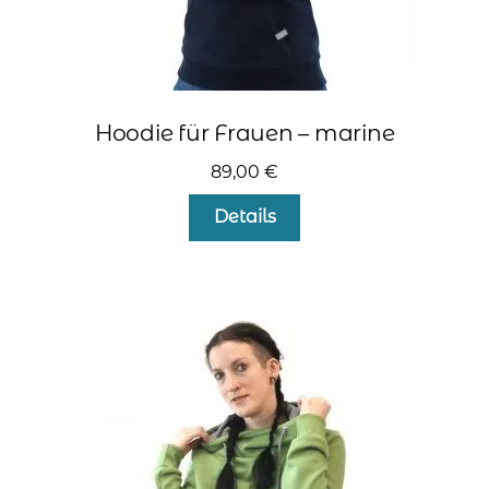
Hoodie für Frauen – marine
89,00
€
Dieses
Details
Produkt
weist
mehrere
Varianten
auf.
Die
Optionen
können
auf
der