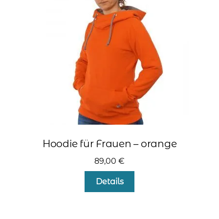
können
auf
der
Produktseite
gewählt
werden
Hoodie für Frauen – orange
89,00
€
Dieses
Details
Produkt
weist
mehrere