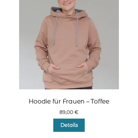
Die
Optionen
können
auf
der
Produktseite
gewählt
werden
Hoodie für Frauen – Toffee
89,00
€
Dieses
Details
Produkt
weist