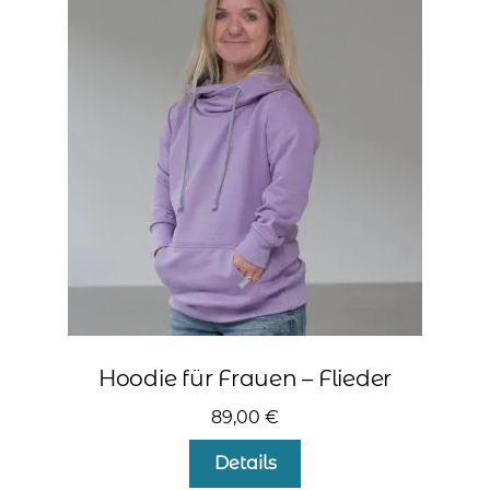
Die
Optionen
können
auf
der
Produktseite
gewählt
werden
Hoodie für Frauen – Flieder
89,00
€
Dieses
Details
Produkt