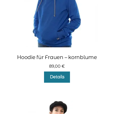
Produktseite
gewählt
werden
Hoodie für Frauen – kornblume
89,00
€
Dieses
Details
Produkt
weist
mehrere
Varianten
auf.
Die