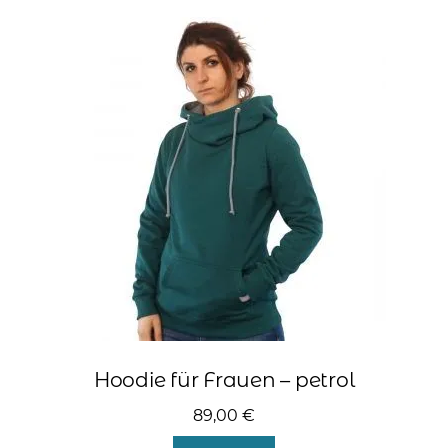
Varianten
auf.
Die
Optionen
können
auf
der
Produktseite
gewählt
werden
Hoodie für Frauen – petrol
89,00
€
Dieses