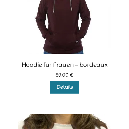
kontakt
home
Hoodie für Frauen – bordeaux
89,00
€
Dieses
Details
Produkt
weist
mehrere
Varianten
auf.
Die