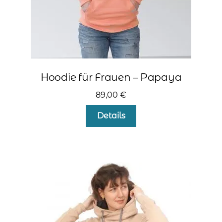
werden
Hoodie für Frauen – Papaya
89,00
€
Dieses
Details
Produkt
weist
mehrere
Varianten
auf.
Die
Optionen
können
auf