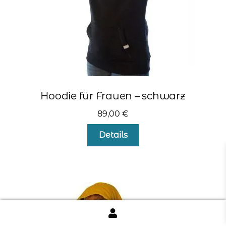
gewählt
werden
Hoodie für Frauen – schwarz
89,00
€
Dieses
Details
Produkt
weist
mehrere
Varianten
auf.
Die
Optionen