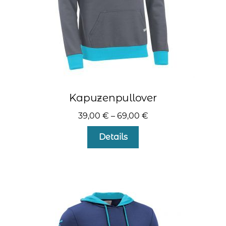
gewählt
werden
Kapuzenpullover
39,00
€
–
69,00
€
Dieses
Details
Produkt
weist
mehrere
Varianten
auf.
Die
Optionen