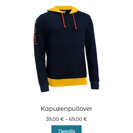
auf.
Die
Optionen
können
auf
der
Produktseite
gewählt
werden
Kapuzenpullover
39,00
€
–
69,00
€
Dieses
Details