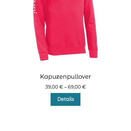
auf
der
Produktseite
gewählt
werden
Kapuzenpullover
39,00
€
–
69,00
€
Dieses
Details
Produkt
weist
mehrere
Varianten