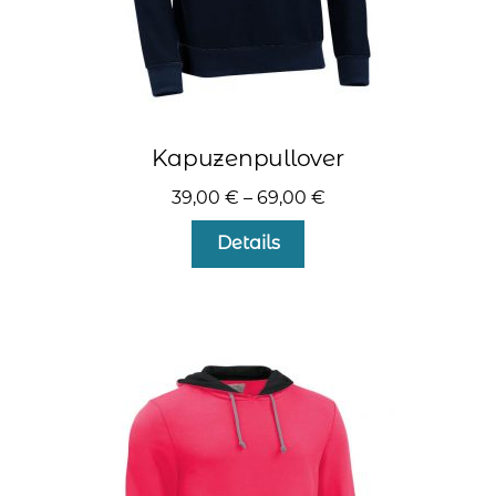
Kapuzenpullover
39,00
€
–
69,00
€
Dieses
Details
Produkt
weist
mehrere
Varianten
auf.
Die
Optionen
können
auf