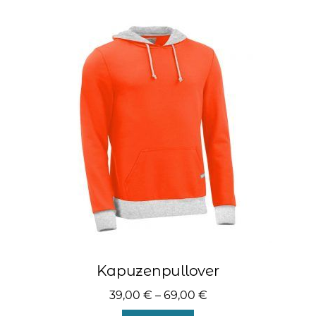
Varianten
auf.
Die
Optionen
können
auf
der
Produktseite
gewählt
werden
Kapuzenpullover
39,00
€
–
69,00
€