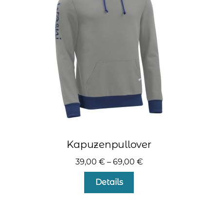
können
auf
der
Produktseite
gewählt
werden
Kapuzenpullover
39,00
€
–
69,00
€
Dieses
Details
Produkt
weist
mehrere