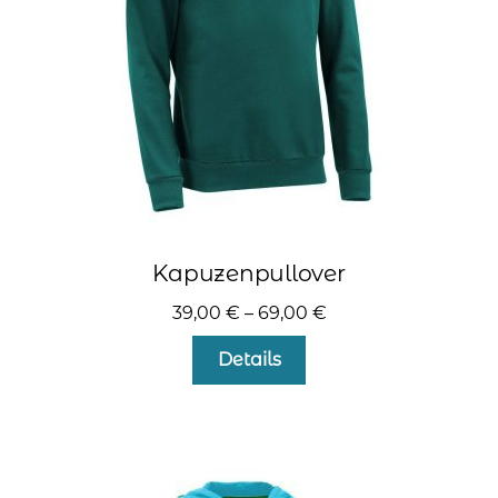
kontakt
home
Kapuzenpullover
39,00
€
–
69,00
€
Dieses
Details
Produkt
weist
mehrere
Varianten
auf.