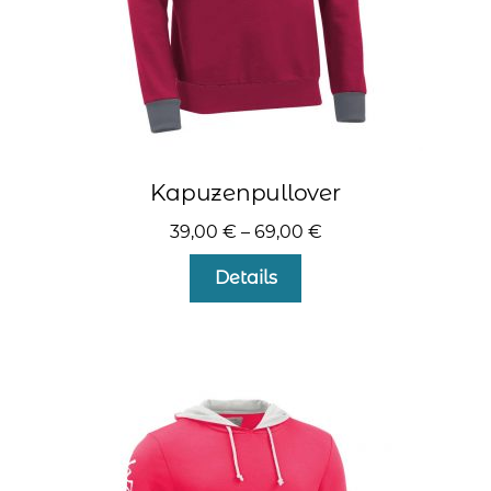
werden
Kapuzenpullover
39,00
€
–
69,00
€
Dieses
Details
Produkt
weist
mehrere
Varianten
auf.
Die
Optionen
können