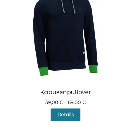
Optionen
können
auf
der
Produktseite
gewählt
werden
Kapuzenpullover
39,00
€
–
69,00
€
Dieses
Details
Produkt
weist