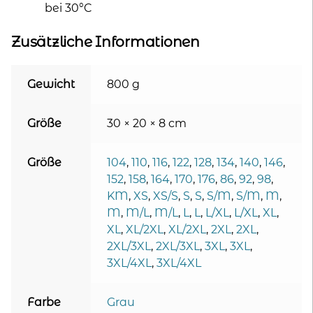
bei 30°C
Zusätzliche Informationen
Gewicht
800 g
Größe
30 × 20 × 8 cm
Größe
104
,
110
,
116
,
122
,
128
,
134
,
140
,
146
,
152
,
158
,
164
,
170
,
176
,
86
,
92
,
98
,
KM
,
XS
,
XS/S
,
S
,
S
,
S/M
,
S/M
,
M
,
M
,
M/L
,
M/L
,
L
,
L
,
L/XL
,
L/XL
,
XL
,
XL
,
XL/2XL
,
XL/2XL
,
2XL
,
2XL
,
2XL/3XL
,
2XL/3XL
,
3XL
,
3XL
,
3XL/4XL
,
3XL/4XL
Farbe
Grau