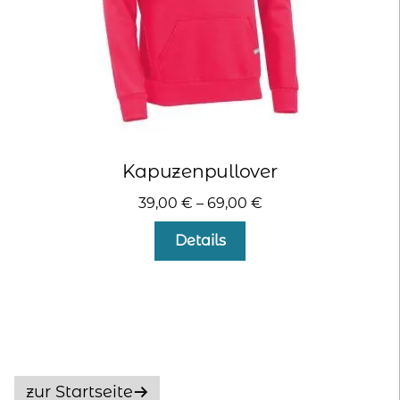
gewählt
werden
Kapuzenpullover
39,00
€
–
69,00
€
Dieses
Details
Produkt
weist
mehrere
Varianten
auf.
Die
Optionen
zur Startseite