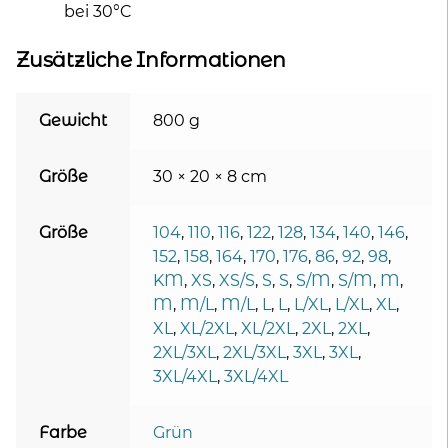
bei 30°C
Zusätzliche Informationen
Gewicht
800 g
Größe
30 × 20 × 8 cm
Größe
104
,
110
,
116
,
122
,
128
,
134
,
140
,
146
,
152
,
158
,
164
,
170
,
176
,
86
,
92
,
98
,
KM
,
XS
,
XS/S
,
S
,
S
,
S/M
,
S/M
,
M
,
M
,
M/L
,
M/L
,
L
,
L
,
L/XL
,
L/XL
,
XL
,
XL
,
XL/2XL
,
XL/2XL
,
2XL
,
2XL
,
2XL/3XL
,
2XL/3XL
,
3XL
,
3XL
,
3XL/4XL
,
3XL/4XL
Farbe
Grün