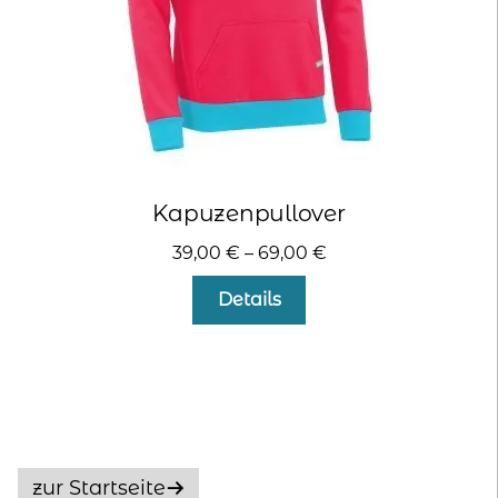
gewählt
werden
Kapuzenpullover
39,00
€
–
69,00
€
Dieses
Details
Produkt
weist
mehrere
Varianten
auf.
Die
Optionen
zur Startseite