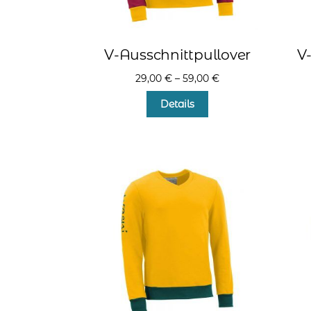
V-Ausschnittpullover
V
29,00
€
–
59,00
€
Dieses
Details
Produkt
weist
mehrere
Varianten
auf.
Die
Optionen
können
auf
der
Produktseite
gewählt
werden