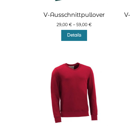
V-Ausschnittpullover
V
29,00
€
–
59,00
€
Dieses
Details
Produkt
weist
mehrere
Varianten
auf.
Die
Optionen
können
auf
der
Produktseite
gewählt
werden