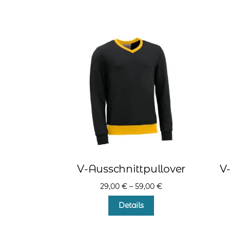
weist
mehrere
Varianten
auf.
Die
Optionen
können
auf
der
Produktseite
gewählt
werden
V-Ausschnittpullover
V
29,00
€
–
59,00
€
Dieses
Details
Produkt
weist