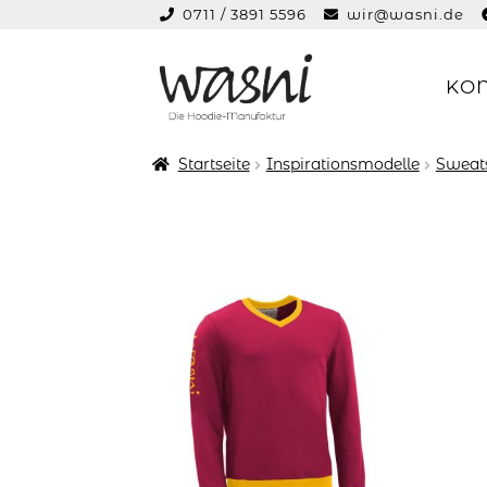
0711 / 3891 5596
wir@wasni.de
springen
KO
Zur
Zum
Navigation
Inhalt
springen
springen
Startseite
Inspirationsmodelle
Sweats