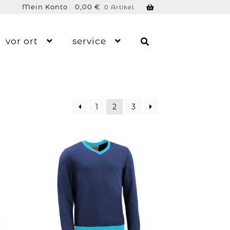
Mein Konto
0,00
€
0 Artikel
vor ort
service
1
2
3