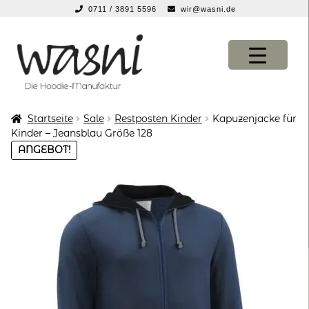
0711 / 3891 5596
wir@wasni.de
springen
Zur
Zum
Navigation
Inhalt
springen
springen
Startseite
Sale
Restposten Kinder
Kapuzenjacke für
KONFIGURATOR
KONFIGURATOR
Kinder – Jeansblau Größe 128
ANGEBOT!
SHOP
SHOP
über uns
über uns
vor ort
vor ort
service
service
suche