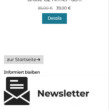
Ursprünglicher
Aktueller
85,00
€
39,00
€
Preis
Preis
Details
war:
ist:
85,00 €
39,00 €.
zur Startseite
Informiert bleiben