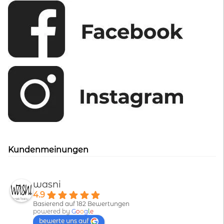
Kundenmeinungen
wasni
4.9
Basierend auf 182 Bewertungen
powered by
G
o
o
g
l
e
bewerte uns auf