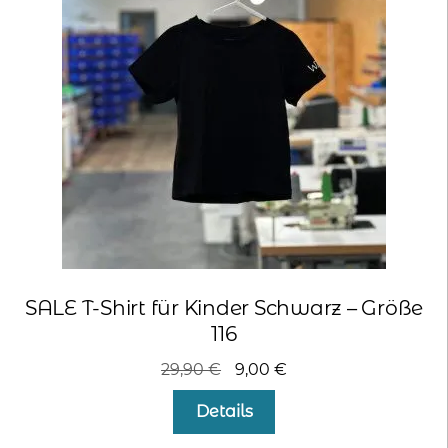
SALE T-Shirt für Kinder Schwarz – Größe
116
Ursprünglicher
Aktueller
29,90
€
9,00
€
Preis
Preis
Details
war:
ist:
29,90 €
9,00 €.