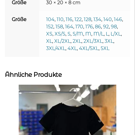
Größe
30 × 20 × 8 cm
Größe
104
,
110
,
116
,
122
,
128
,
134
,
140
,
146
,
152
,
158
,
164
,
170
,
176
,
86
,
92
,
98
,
XS
,
XS/S
,
S
,
S/M
,
M
,
M/L
,
L
,
L/XL
,
XL
,
XL/2XL
,
2XL
,
2XL/3XL
,
3XL
,
3XL/4XL
,
4XL
,
4XL/5XL
,
5XL
Ähnliche Produkte