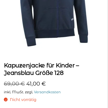
kontakt
home
Kapuzenjacke für Kinder –
Jeansblau Größe 128
Ursprünglicher
Aktueller
69,00
€
41,00
€
Preis
Preis
inkl. MwSt.
zzgl.
Versandkosten
war:
ist:
Nicht vorrätig
69,00 €
41,00 €.