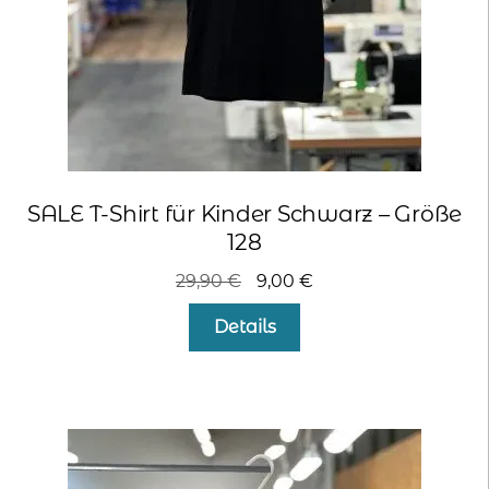
SALE T-Shirt für Kinder Schwarz – Größe
128
Ursprünglicher
Aktueller
29,90
€
9,00
€
Preis
Preis
Details
war:
ist:
29,90 €
9,00 €.