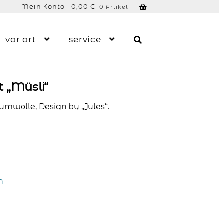
Mein Konto
0,00
€
0 Artikel
vor ort
service
t „Müsli“
mwolle, Design by „Jules“.
n