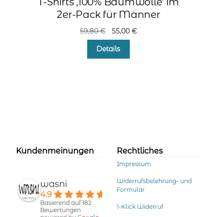
T-Shirts ‚100% Baumwolle‘ im
2er-Pack für Männer
Ursprünglicher
Aktueller
59,80
€
55,00
€
Preis
Preis
Details
war:
ist:
59,80 €
55,00 €.
Kundenmeinungen
Rechtliches
Impressum
Widerrufsbelehrung- und
wasni
Formular
4.9
Basierend auf 182
1-Klick Widerruf
Bewertungen