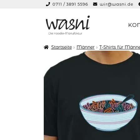
0711 / 3891 5596
wir@wasni.de
springen
KO
Zur
Zum
Navigation
Inhalt
springen
springen
Startseite
Männer
T-Shirts für Männ