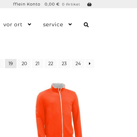
Mein Konto
0,00
€
0 Artikel
vor ort
service
19
20
21
22
23
24