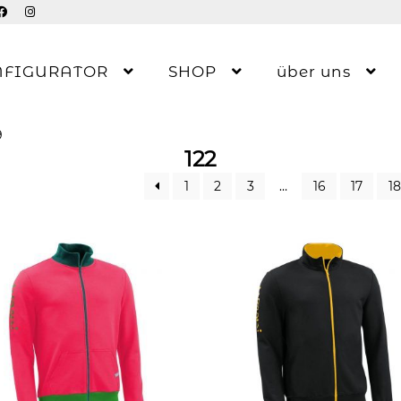
NFIGURATOR
SHOP
über uns
9
122
1
2
3
…
16
17
18