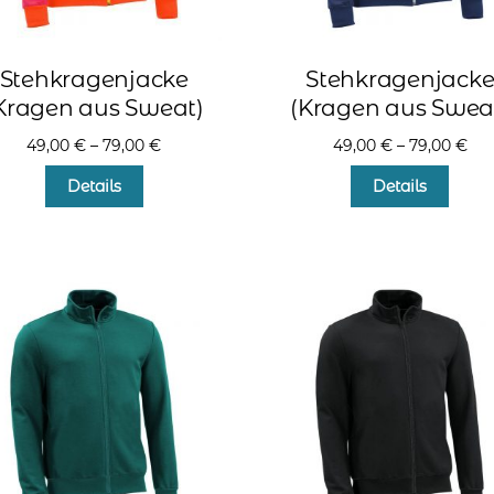
Stehkragenjacke
Stehkragenjack
Kragen aus Sweat)
(Kragen aus Swea
49,00
€
–
79,00
€
49,00
€
–
79,00
€
Dieses
Diese
Details
Details
Produkt
Produ
weist
weist
mehrere
mehr
Varianten
Varia
auf.
auf.
Die
Die
Optionen
Optio
können
könn
auf
auf
der
der
Produktseite
Produ
gewählt
gewä
werden
werd