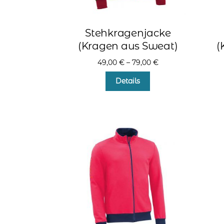
Stehkragenjacke
(Kragen aus Sweat)
(
49,00
€
–
79,00
€
Dieses
Details
Produkt
weist
mehrere
Varianten
auf.
Die
Optionen
können
auf
der
Produktseite
gewählt
werden