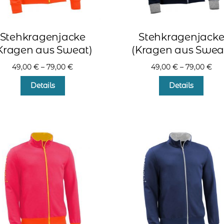
Stehkragenjacke
Stehkragenjack
Kragen aus Sweat)
(Kragen aus Swea
49,00
€
–
79,00
€
49,00
€
–
79,00
€
Dieses
Diese
Details
Details
Produkt
Produ
weist
weist
mehrere
mehr
Varianten
Varia
auf.
auf.
Die
Die
Optionen
Optio
können
könn
auf
auf
der
der
Produktseite
Produ
gewählt
gewä
werden
werd