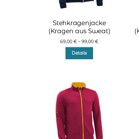
Stehkragenjacke
(Kragen aus Sweat)
(
69,00
€
–
99,00
€
Dieses
Details
Produkt
weist
mehrere
Varianten
auf.
Die
Optionen
können
auf
der
Produktseite
gewählt
werden