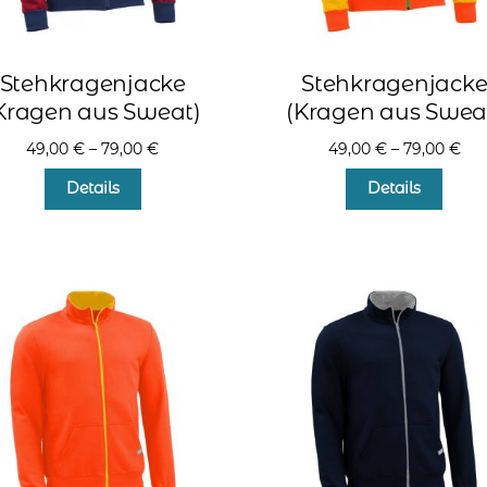
Stehkragenjacke
Stehkragenjack
Kragen aus Sweat)
(Kragen aus Swea
49,00
€
–
79,00
€
49,00
€
–
79,00
€
Dieses
Diese
Details
Details
Produkt
Produ
weist
weist
mehrere
mehr
Varianten
Varia
auf.
auf.
Die
Die
Optionen
Optio
können
könn
auf
auf
der
der
Produktseite
Produ
gewählt
gewä
werden
werd