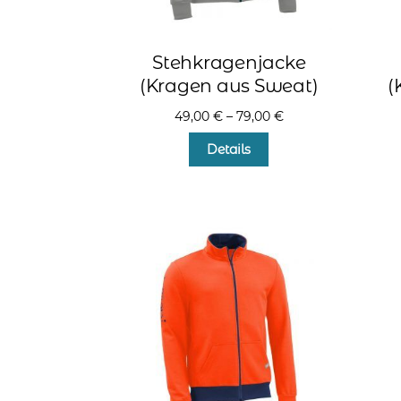
Stehkragenjacke
(Kragen aus Sweat)
(
49,00
€
–
79,00
€
Dieses
Details
Produkt
weist
mehrere
Varianten
auf.
Die
Optionen
können
auf
der
Produktseite
gewählt
werden