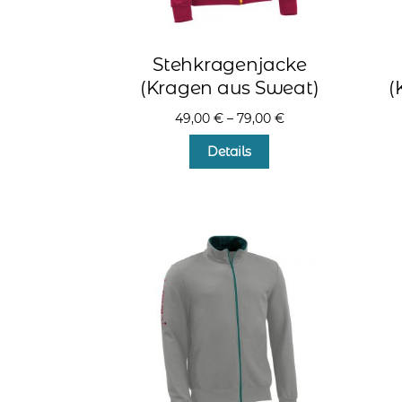
Stehkragenjacke
(Kragen aus Sweat)
(
49,00
€
–
79,00
€
Dieses
Details
Produkt
weist
mehrere
Varianten
auf.
Die
Optionen
können
auf
der
Produktseite
gewählt
werden