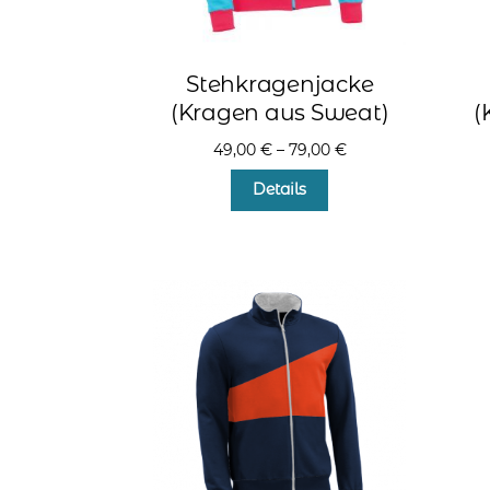
Stehkragenjacke
(Kragen aus Sweat)
(
49,00
€
–
79,00
€
Dieses
Details
Produkt
weist
mehrere
Varianten
auf.
Die
Optionen
können
auf
der
Produktseite
gewählt
werden