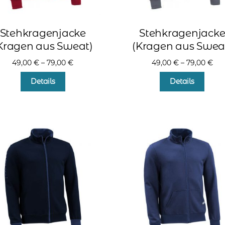
Stehkragenjacke
Stehkragenjack
Kragen aus Sweat)
(Kragen aus Swea
49,00
€
–
79,00
€
49,00
€
–
79,00
€
Dieses
Diese
Details
Details
Produkt
Produ
weist
weist
mehrere
mehr
Varianten
Varia
auf.
auf.
Die
Die
Optionen
Optio
können
könn
auf
auf
der
der
Produktseite
Produ
gewählt
gewä
werden
werd