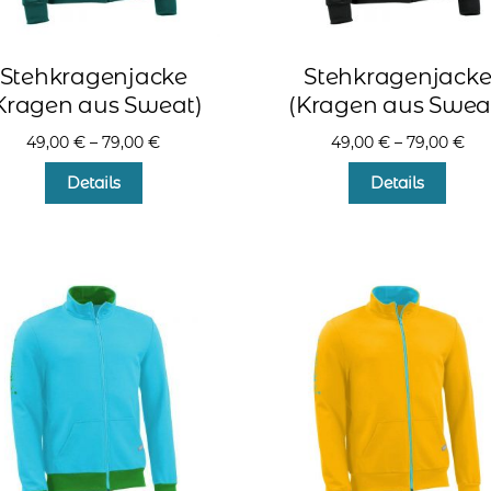
Stehkragenjacke
Stehkragenjack
Kragen aus Sweat)
(Kragen aus Swea
49,00
€
–
79,00
€
49,00
€
–
79,00
€
Dieses
Diese
Details
Details
Produkt
Produ
weist
weist
mehrere
mehr
Varianten
Varia
auf.
auf.
Die
Die
Optionen
Optio
können
könn
auf
auf
der
der
Produktseite
Produ
gewählt
gewä
werden
werd