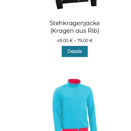
Stehkragenjacke
(Kragen aus Rib)
49,00
€
–
79,00
€
Dieses
Details
Produkt
weist
mehrere
Varianten
auf.
Die
Optionen
können
auf
der
Produktseite
gewählt
werden