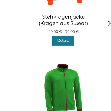
Stehkragenjacke
(Kragen aus Sweat)
(
49,00
€
–
79,00
€
Dieses
Details
Produkt
weist
mehrere
Varianten
auf.
Die
Optionen
können
auf
der
Produktseite
gewählt
werden