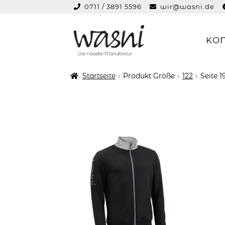
0711 / 3891 5596
wir@wasni.de
springen
KO
Zur
Zum
Navigation
Inhalt
springen
springen
Startseite
Produkt Größe
122
Seite 1