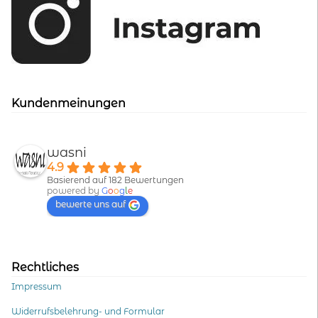
Kundenmeinungen
wasni
4.9
Basierend auf 182 Bewertungen
powered by
G
o
o
g
l
e
bewerte uns auf
Rechtliches
Impressum
Widerrufsbelehrung- und Formular