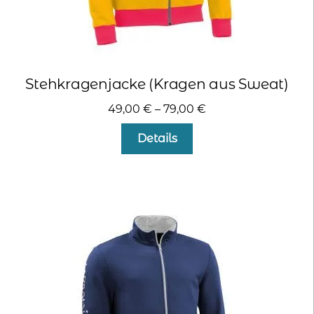
Stehkragenjacke (Kragen aus Sweat)
49,00
€
–
79,00
€
Dieses
Details
Produkt
weist
mehrere
Varianten
auf.
Die
Optionen
können
auf
der