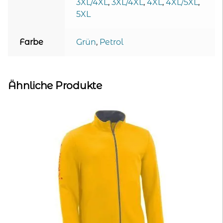
3XL/4XL
,
3XL/4XL
,
4XL
,
4XL/5XL
,
5XL
Farbe
Grün
,
Petrol
Ähnliche Produkte