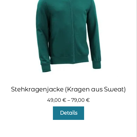
können
auf
der
Produktseite
gewählt
werden
Stehkragenjacke (Kragen aus Sweat)
49,00
€
–
79,00
€
Dieses
Details
Produkt
weist
mehrere