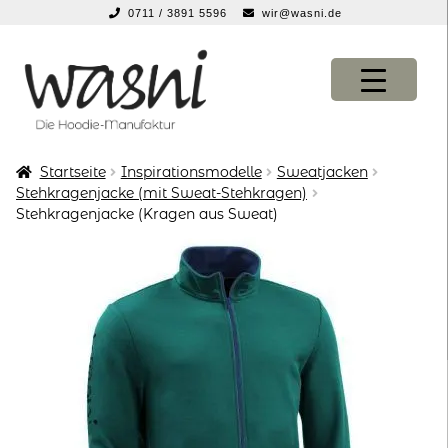
0711 / 3891 5596
wir@wasni.de
springen
Zur
Zum
Navigation
Inhalt
springen
springen
Startseite
Inspirationsmodelle
Sweatjacken
KONFIGURATOR
KONFIGURATOR
Stehkragenjacke (mit Sweat-Stehkragen)
Stehkragenjacke (Kragen aus Sweat)
SHOP
SHOP
über uns
über uns
vor ort
vor ort
service
service
suche