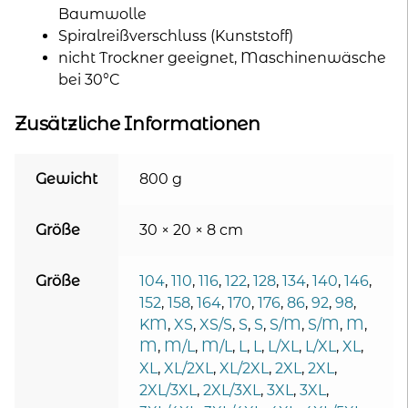
Baumwolle
Spiralreißverschluss (Kunststoff)
nicht Trockner geeignet, Maschinenwäsche
bei 30°C
Zusätzliche Informationen
Gewicht
800 g
Größe
30 × 20 × 8 cm
Größe
104
,
110
,
116
,
122
,
128
,
134
,
140
,
146
,
152
,
158
,
164
,
170
,
176
,
86
,
92
,
98
,
KM
,
XS
,
XS/S
,
S
,
S
,
S/M
,
S/M
,
M
,
M
,
M/L
,
M/L
,
L
,
L
,
L/XL
,
L/XL
,
XL
,
XL
,
XL/2XL
,
XL/2XL
,
2XL
,
2XL
,
2XL/3XL
,
2XL/3XL
,
3XL
,
3XL
,