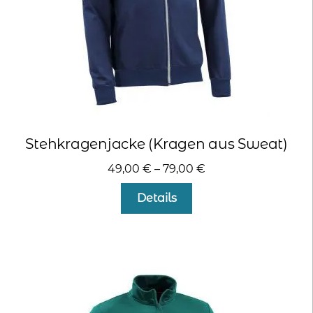
Produktseite
gewählt
werden
Stehkragenjacke (Kragen aus Sweat)
49,00
€
–
79,00
€
Dieses
Details
Produkt
weist
mehrere
Varianten
auf.
Die
Optionen