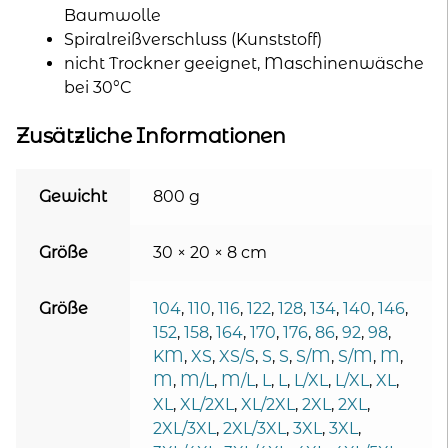
Baumwolle
Spiralreißverschluss (Kunststoff)
nicht Trockner geeignet, Maschinenwäsche
bei 30°C
Zusätzliche Informationen
Gewicht
800 g
Größe
30 × 20 × 8 cm
Größe
104
,
110
,
116
,
122
,
128
,
134
,
140
,
146
,
152
,
158
,
164
,
170
,
176
,
86
,
92
,
98
,
KM
,
XS
,
XS/S
,
S
,
S
,
S/M
,
S/M
,
M
,
M
,
M/L
,
M/L
,
L
,
L
,
L/XL
,
L/XL
,
XL
,
XL
,
XL/2XL
,
XL/2XL
,
2XL
,
2XL
,
2XL/3XL
,
2XL/3XL
,
3XL
,
3XL
,