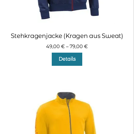
Stehkragenjacke (Kragen aus Sweat)
49,00
€
–
79,00
€
Dieses
Details
Produkt
weist
mehrere
Varianten
auf.
Die
Optionen
können
auf
der