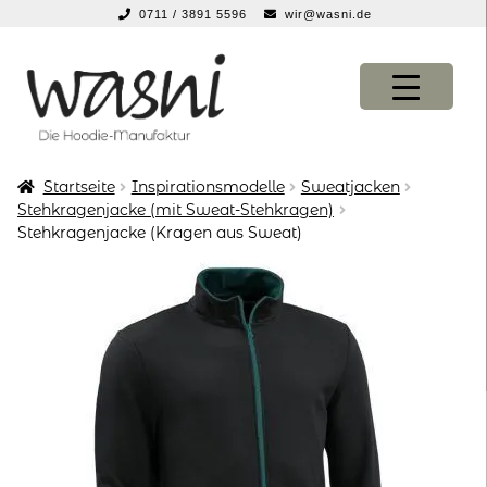
0711 / 3891 5596
wir@wasni.de
springen
Zur
Zum
Navigation
Inhalt
springen
springen
Startseite
Inspirationsmodelle
Sweatjacken
KONFIGURATOR
KONFIGURATOR
Stehkragenjacke (mit Sweat-Stehkragen)
Stehkragenjacke (Kragen aus Sweat)
SHOP
SHOP
über uns
über uns
vor ort
vor ort
service
service
suche