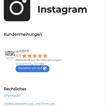
Kundenmeinungen
wasni
4.9
Basierend auf 182 Bewertungen
powered by
G
o
o
g
l
e
bewerte uns auf
Rechtliches
Impressum
Widerrufsbelehrung- und Formular