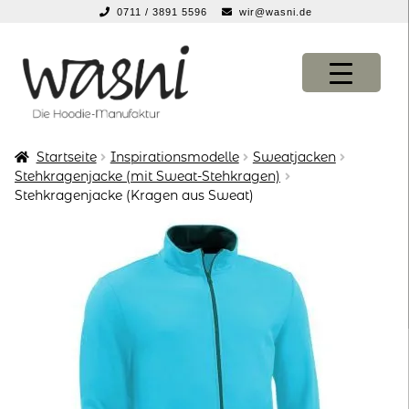
0711 / 3891 5596
wir@wasni.de
springen
Zur
Zum
Navigation
Inhalt
springen
springen
Startseite
Inspirationsmodelle
Sweatjacken
KONFIGURATOR
KONFIGURATOR
Stehkragenjacke (mit Sweat-Stehkragen)
Stehkragenjacke (Kragen aus Sweat)
SHOP
SHOP
über uns
über uns
vor ort
vor ort
service
service
suche