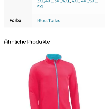
3XL/4XL
,
3XL/4XL
,
4XL
,
4XL/5XL
,
5XL
Farbe
Blau
,
Türkis
Ähnliche Produkte