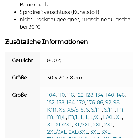
Baumwolle
Spiralreißverschluss (Kunststoff)
nicht Trockner geeignet, Maschinenwäsche
bei 30°C
Zusätzliche Informationen
Gewicht
800 g
Größe
30 × 20 × 8 cm
Größe
104
,
110
,
116
,
122
,
128
,
134
,
140
,
146
,
152
,
158
,
164
,
170
,
176
,
86
,
92
,
98
,
KM
,
XS
,
XS/S
,
S
,
S
,
S/M
,
S/M
,
M
,
M
,
M/L
,
M/L
,
L
,
L
,
L/XL
,
L/XL
,
XL
,
XL
,
XL/2XL
,
XL/2XL
,
2XL
,
2XL
,
2XL/3XL
,
2XL/3XL
,
3XL
,
3XL
,