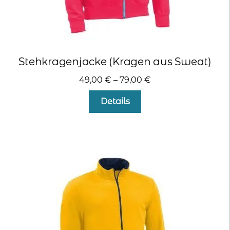
Stehkragenjacke (Kragen aus Sweat)
49,00
€
–
79,00
€
Dieses
Details
Produkt
weist
mehrere
Varianten
auf.
Die
Optionen
können
auf
der