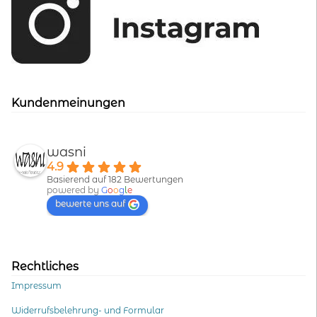
Kundenmeinungen
wasni
4.9
Basierend auf 182 Bewertungen
powered by
G
o
o
g
l
e
bewerte uns auf
Rechtliches
Impressum
Widerrufsbelehrung- und Formular