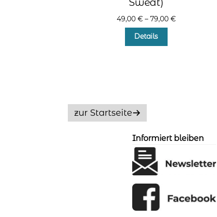
Sweat)
49,00
€
–
79,00
€
Dieses
Details
Produkt
weist
mehrere
Varianten
auf.
Die
Optionen
zur Startseite
können
auf
der
Informiert bleiben
Produktseite
gewählt
werden