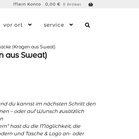
Mein Konto
0,00
€
0 Artikel
vor ort
service
jacke (Kragen aus Sweat)
n aus Sweat)
und du kannst im nächsten Schritt den
men – oder auf Wunsch zusätzlich
n
n“ hast du die Möglichkeit, die
ern und Tasche & Logo an- oder