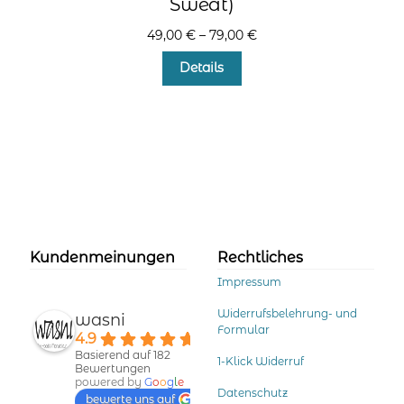
Sweat)
49,00
€
–
79,00
€
Dieses
Details
Produkt
weist
mehrere
Varianten
auf.
Die
Optionen
können
auf
der
Kundenmeinungen
Rechtliches
Produktseite
Impressum
gewählt
werden
Widerrufsbelehrung- und
wasni
Formular
4.9
Basierend auf 182
1-Klick Widerruf
Bewertungen
powered by
G
o
o
g
l
e
Datenschutz
bewerte uns auf