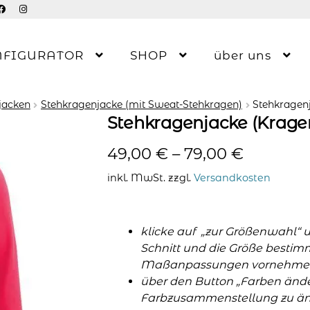
NFIGURATOR
SHOP
über uns
jacken
Stehkragenjacke (mit Sweat-Stehkragen)
Stehkragen
Stehkragenjacke (Krage
49,00
€
–
79,00
€
inkl. MwSt.
zzgl.
Versandkosten
klicke auf „zur Größenwahl“ 
Schnitt und die Größe bestim
Maßanpassungen vornehme
über den Button „Farben änder
Farbzusammenstellung zu änd