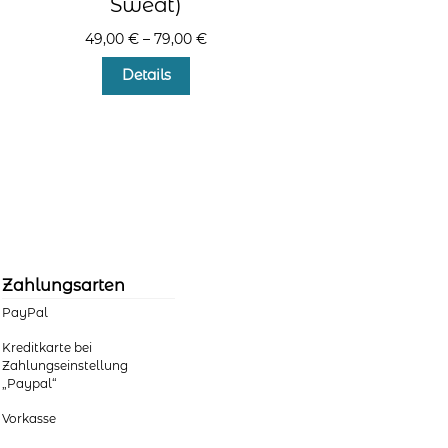
Sweat)
49,00
€
–
79,00
€
Dieses
Details
Produkt
weist
mehrere
Varianten
auf.
Die
Optionen
können
auf
der
Zahlungsarten
Produktseite
PayPal
gewählt
werden
Kreditkarte bei
Zahlungseinstellung
„Paypal“
Vorkasse