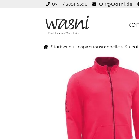
0711 / 3891 5596
wir@wasni.de
springen
KO
Zur
Zum
Navigation
Inhalt
springen
springen
Startseite
Inspirationsmodelle
Sweat