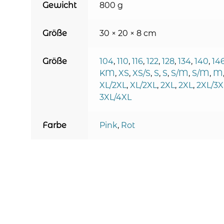
Gewicht
800 g
Größe
30 × 20 × 8 cm
Größe
104
,
110
,
116
,
122
,
128
,
134
,
140
,
14
KM
,
XS
,
XS/S
,
S
,
S
,
S/M
,
S/M
,
M
XL/2XL
,
XL/2XL
,
2XL
,
2XL
,
2XL/3X
3XL/4XL
Farbe
Pink
,
Rot