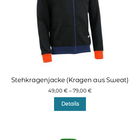
kontakt
home
Stehkragenjacke (Kragen aus Sweat)
49,00
€
–
79,00
€
Dieses
Details
Produkt
weist
mehrere
Varianten
auf.