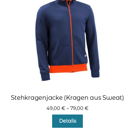
Die
Optionen
können
auf
der
Produktseite
gewählt
werden
Stehkragenjacke (Kragen aus Sweat)
49,00
€
–
79,00
€
Dieses
Details
Produkt
weist