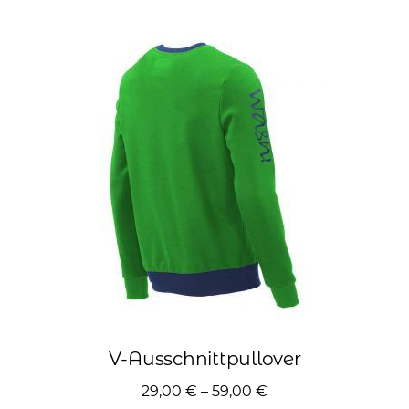
Varianten
auf.
Die
Optionen
können
auf
der
Produktseite
gewählt
werden
V-Ausschnittpullover
29,00
€
–
59,00
€