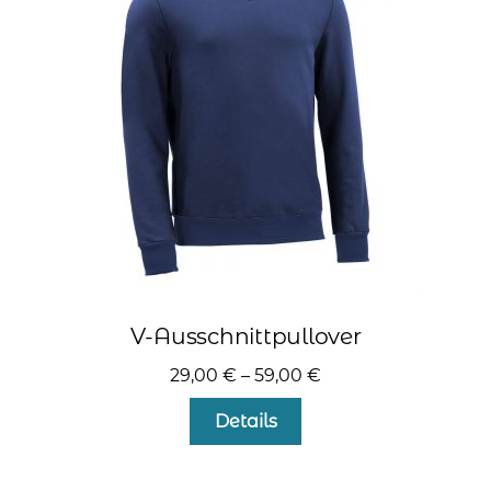
Optionen
können
auf
der
Produktseite
gewählt
werden
V-Ausschnittpullover
29,00
€
–
59,00
€
Dieses
Details
Produkt
weist
mehrere