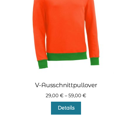
können
auf
der
Produktseite
gewählt
werden
V-Ausschnittpullover
29,00
€
–
59,00
€
Dieses
Details
Produkt
weist
mehrere