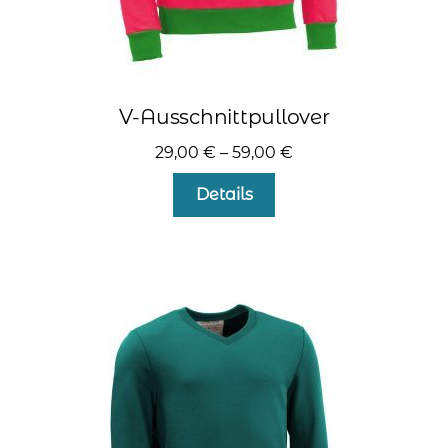
V-Ausschnittpullover
29,00
€
–
59,00
€
Dieses
Details
Produkt
weist
mehrere
Varianten
auf.
Die
Optionen
können
auf
der
Produktseite