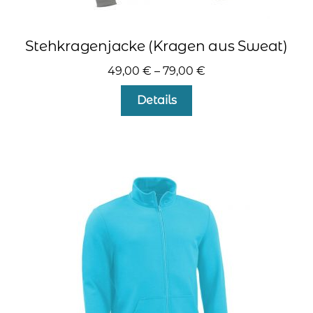
Stehkragenjacke (Kragen aus Sweat)
49,00
€
–
79,00
€
Dieses
Details
Produkt
weist
mehrere
Varianten
auf.
Die
Optionen
können
auf
der
Produktseite
gewählt
werden