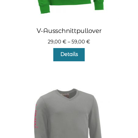
V-Ausschnittpullover
29,00
€
–
59,00
€
Dieses
Details
Produkt
weist
mehrere
Varianten
auf.
Die
Optionen
können
auf
der
Produktseite