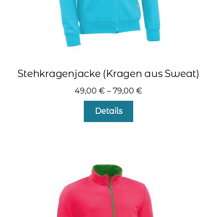
Stehkragenjacke (Kragen aus Sweat)
49,00
€
–
79,00
€
Dieses
Details
Produkt
weist
mehrere
Varianten
auf.
Die
Optionen
können
auf