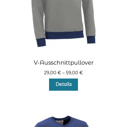
Produktseite
gewählt
werden
V-Ausschnittpullover
29,00
€
–
59,00
€
Dieses
Details
Produkt
weist
mehrere
Varianten
auf.
Die