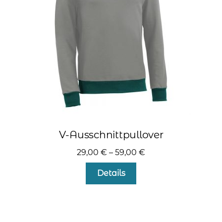
auf
der
Produktseite
gewählt
werden
V-Ausschnittpullover
29,00
€
–
59,00
€
Dieses
Details
Produkt
weist
mehrere
Varianten