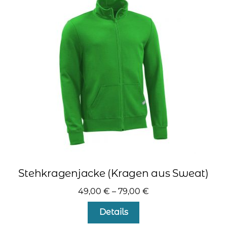
Die
Optionen
können
auf
der
Produktseite
gewählt
werden
Stehkragenjacke (Kragen aus Sweat)
49,00
€
–
79,00
€
Dieses
Details
Produkt