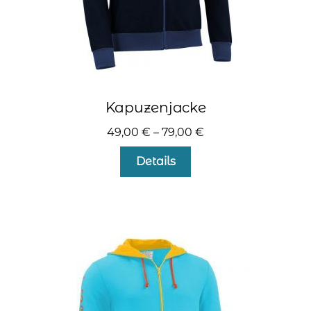
Kapuzenjacke
49,00
€
–
79,00
€
Dieses
Details
Produkt
weist
mehrere
Varianten
auf.
Die
Optionen
können
auf