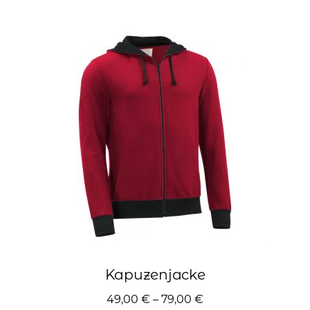
mehrere
Varianten
auf.
Die
Optionen
können
auf
der
Produktseite
gewählt
werden
Kapuzenjacke
49,00
€
–
79,00
€