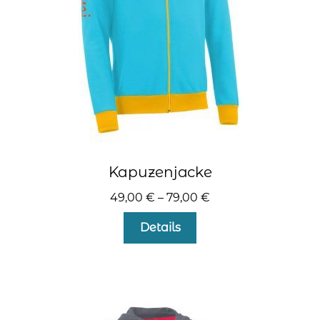
der
Produktseite
gewählt
werden
Kapuzenjacke
49,00
€
–
79,00
€
Dieses
Details
Produkt
weist
mehrere
Varianten
auf.