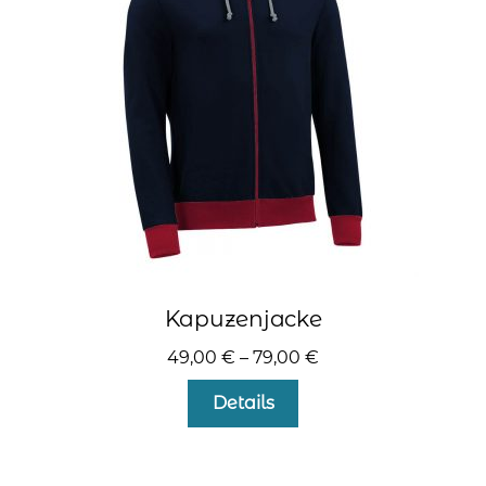
können
auf
der
Produktseite
gewählt
werden
Kapuzenjacke
49,00
€
–
79,00
€
Dieses
Details
Produkt
weist
mehrere