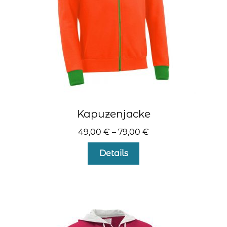
kontakt
home
Kapuzenjacke
49,00
€
–
79,00
€
Dieses
Details
Produkt
weist
mehrere
Varianten
auf.
Die