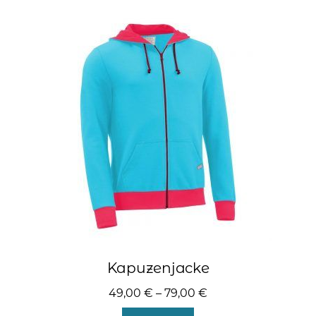
Varianten
auf.
Die
Optionen
können
auf
der
Produktseite
gewählt
werden
Kapuzenjacke
49,00
€
–
79,00
€
Dieses