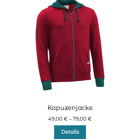
Die
Optionen
können
auf
der
Produktseite
gewählt
werden
Kapuzenjacke
49,00
€
–
79,00
€
Dieses
Details
Produkt