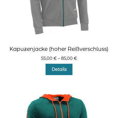
gewählt
werden
Kapuzenjacke (hoher Reißverschluss)
55,00
€
–
85,00
€
Dieses
Details
Produkt
weist
mehrere
Varianten
auf.
Die
Optionen
können