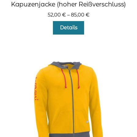
Kapuzenjacke (hoher Reißverschluss)
52,00
€
–
85,00
€
Dieses
Details
Produkt
weist
mehrere
Varianten
auf.
Die
Optionen
können
auf
der
Produktseite
gewählt
werden