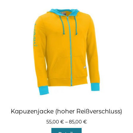
Varianten
auf.
Die
Optionen
können
auf
der
Produktseite
gewählt
werden
Kapuzenjacke (hoher Reißverschluss)
55,00
€
–
85,00
€
Dieses