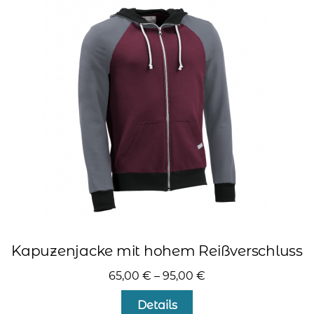
auf.
Die
Optionen
können
auf
der
Produktseite
gewählt
werden
Kapuzenjacke mit hohem Reißverschluss
65,00
€
–
95,00
€
Dieses
Details