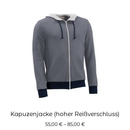
Varianten
auf.
Die
Optionen
können
auf
der
Produktseite
gewählt
werden
Kapuzenjacke (hoher Reißverschluss)
55,00
€
–
85,00
€