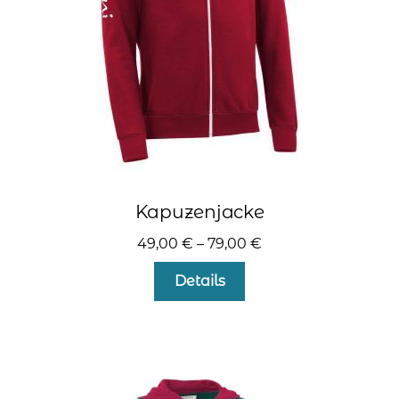
der
Produktseite
gewählt
werden
Kapuzenjacke
49,00
€
–
79,00
€
Dieses
Details
Produkt
weist
mehrere
Varianten
auf.