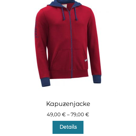
Die
Optionen
können
auf
der
Produktseite
gewählt
werden
Kapuzenjacke
49,00
€
–
79,00
€
Dieses
Details
Produkt