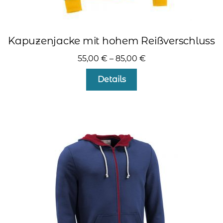
Kapuzenjacke mit hohem Reißverschluss
55,00
€
–
85,00
€
Dieses
Details
Produkt
weist
mehrere
Varianten
auf.
Die
Optionen
können
auf
der
Produktseite
gewählt