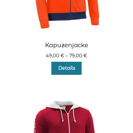
Kapuzenjacke
49,00
€
–
79,00
€
Dieses
Details
Produkt
weist
mehrere
Varianten
auf.
Die
Optionen
können
auf