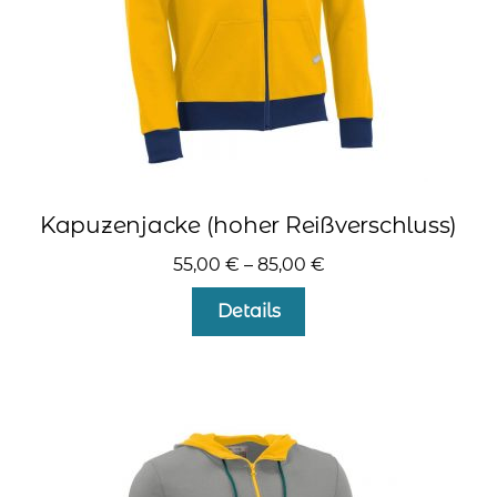
gewählt
werden
Kapuzenjacke (hoher Reißverschluss)
55,00
€
–
85,00
€
Dieses
Details
Produkt
weist
mehrere
Varianten
auf.
Die
Optionen