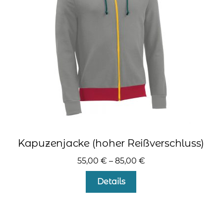
können
auf
der
Produktseite
gewählt
werden
Kapuzenjacke (hoher Reißverschluss)
55,00
€
–
85,00
€
Dieses
Details
Produkt
weist
mehrere