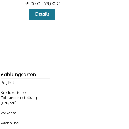
49,00
€
–
79,00
€
Dieses
Details
Produkt
weist
mehrere
Varianten
auf.
Die
Optionen
können
auf
der
Zahlungsarten
Produktseite
PayPal
gewählt
werden
Kreditkarte bei
Zahlungseinstellung
„Paypal“
Vorkasse
Rechnung