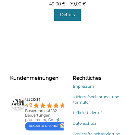
49,00
€
–
79,00
€
Dieses
Details
Produkt
weist
mehrere
Varianten
auf.
Die
Optionen
können
auf
der
Kundenmeinungen
Rechtliches
Produktseite
Impressum
gewählt
werden
Widerrufsbelehrung- und
wasni
Formular
4.9
Basierend auf 182
1-Klick Widerruf
Bewertungen
powered by
G
o
o
g
l
e
Datenschutz
bewerte uns auf
Barrierefreiheitserklärung