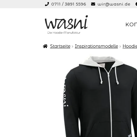
0711 / 3891 5596
wir@wasni.de
springen
KO
Zur
Zum
Navigation
Inhalt
springen
springen
Startseite
Inspirationsmodelle
Hoodie