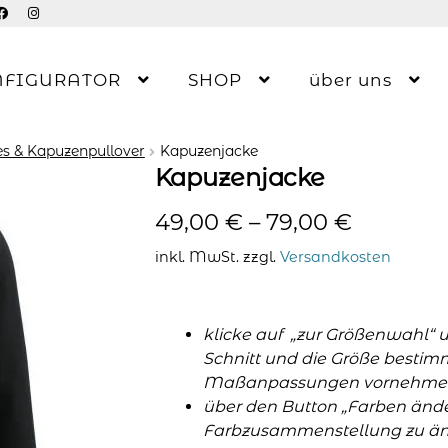
NFIGURATOR
SHOP
über uns
s & Kapuzenpullover
Kapuzenjacke
Kapuzenjacke
49,00
€
–
79,00
€
inkl. MwSt.
zzgl.
Versandkosten
klicke auf „zur Größenwahl“ 
Schnitt und die Größe bestim
Maßanpassungen vornehme
über den Button „Farben änder
Farbzusammenstellung zu änd