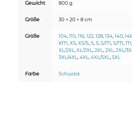
Gewicht
800 g
Größe
30 × 20 × 8 cm
Größe
104
,
110
,
116
,
122
,
128
,
134
,
140
,
14
KM
,
XS
,
XS/S
,
S
,
S
,
S/M
,
S/M
,
M
XL/2XL
,
XL/2XL
,
2XL
,
2XL
,
2XL/3X
3XL/4XL
,
4XL
,
4XL/5XL
,
5XL
Farbe
Schwarz