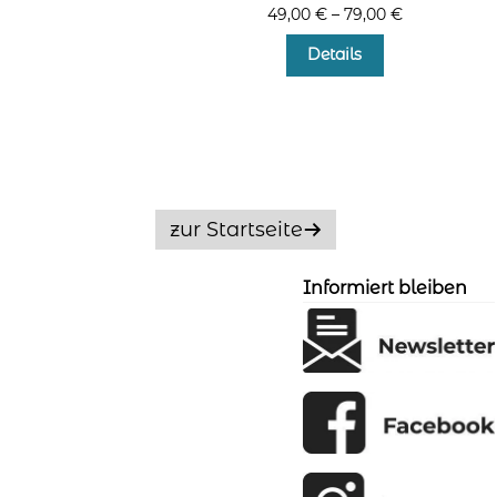
49,00
€
–
79,00
€
Dieses
Details
Produkt
weist
mehrere
Varianten
auf.
Die
Optionen
zur Startseite
können
auf
der
Informiert bleiben
Produktseite
gewählt
werden