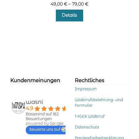
49,00
€
–
79,00
€
Dieses
Details
Produkt
weist
mehrere
Varianten
auf.
Die
Optionen
können
auf
der
Kundenmeinungen
Rechtliches
Produktseite
Impressum
gewählt
werden
Widerrufsbelehrung- und
wasni
Formular
4.9
Basierend auf 182
1-Klick Widerruf
Bewertungen
powered by
G
o
o
g
l
e
Datenschutz
bewerte uns auf
Barrierefreiheitserklärung