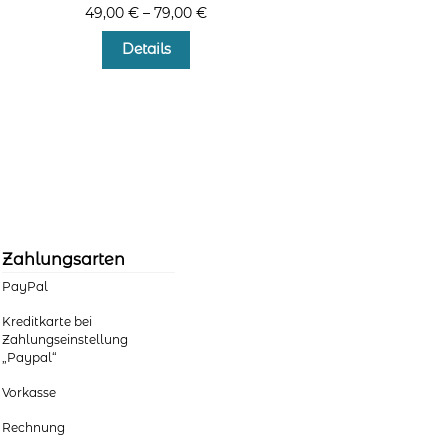
49,00
€
–
79,00
€
Dieses
Details
Produkt
weist
mehrere
Varianten
auf.
Die
Optionen
können
auf
der
Zahlungsarten
Produktseite
PayPal
gewählt
werden
Kreditkarte bei
Zahlungseinstellung
„Paypal“
Vorkasse
Rechnung