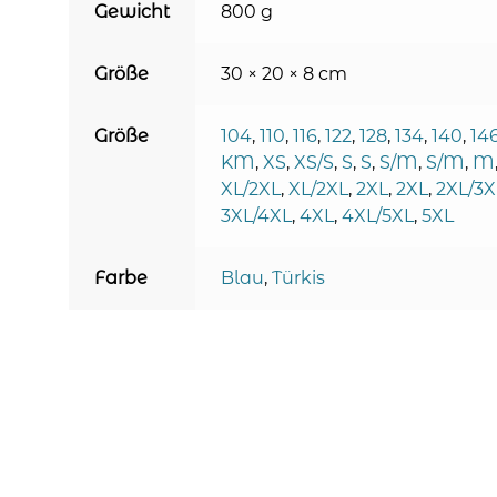
Gewicht
800 g
Größe
30 × 20 × 8 cm
Größe
104
,
110
,
116
,
122
,
128
,
134
,
140
,
14
KM
,
XS
,
XS/S
,
S
,
S
,
S/M
,
S/M
,
M
XL/2XL
,
XL/2XL
,
2XL
,
2XL
,
2XL/3X
3XL/4XL
,
4XL
,
4XL/5XL
,
5XL
Farbe
Blau
,
Türkis