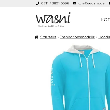
0711 / 3891 5596
wir@wasni.de
springen
KO
Zur
Zum
Navigation
Inhalt
springen
springen
Startseite
Inspirationsmodelle
Hoodie