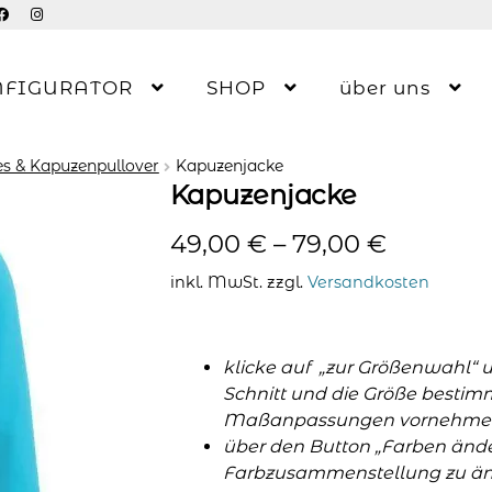
NFIGURATOR
SHOP
über uns
s & Kapuzenpullover
Kapuzenjacke
Kapuzenjacke
49,00
€
–
79,00
€
inkl. MwSt.
zzgl.
Versandkosten
klicke auf „zur Größenwahl“ 
Schnitt und die Größe bestim
Maßanpassungen vornehme
über den Button „Farben änder
Farbzusammenstellung zu änd