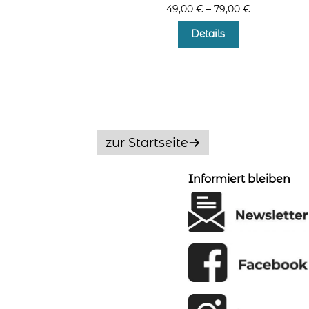
49,00
€
–
79,00
€
Dieses
Details
Produkt
weist
mehrere
Varianten
auf.
Die
Optionen
zur Startseite
können
auf
der
Informiert bleiben
Produktseite
gewählt
werden