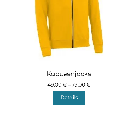
der
Produktseite
gewählt
werden
Kapuzenjacke
49,00
€
–
79,00
€
Dieses
Details
Produkt
weist
mehrere
Varianten
auf.