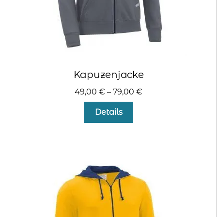
Kapuzenjacke
49,00
€
–
79,00
€
Dieses
Details
Produkt
weist
mehrere
Varianten
auf.
Die
Optionen
können
auf