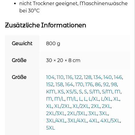
nicht Trockner geeignet, Maschinenwäsche
bei 30°C
Zusätzliche Informationen
Gewicht
800 g
Größe
30 × 20 × 8 cm
Größe
104
,
110
,
116
,
122
,
128
,
134
,
140
,
146
,
152
,
158
,
164
,
170
,
176
,
86
,
92
,
98
,
KM
,
XS
,
XS/S
,
S
,
S
,
S/M
,
S/M
,
M
,
M
,
M/L
,
M/L
,
L
,
L
,
L/XL
,
L/XL
,
XL
,
XL
,
XL/2XL
,
XL/2XL
,
2XL
,
2XL
,
2XL/3XL
,
2XL/3XL
,
3XL
,
3XL
,
3XL/4XL
,
3XL/4XL
,
4XL
,
4XL/5XL
,
5XL