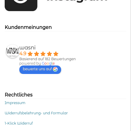
Kundenmeinungen
wasni
4.9
Basierend auf 182 Bewertungen
powered by
G
o
o
g
l
e
bewerte uns auf
Rechtliches
Impressum
Widerrufsbelehrung- und Formular
1-Klick Widerruf