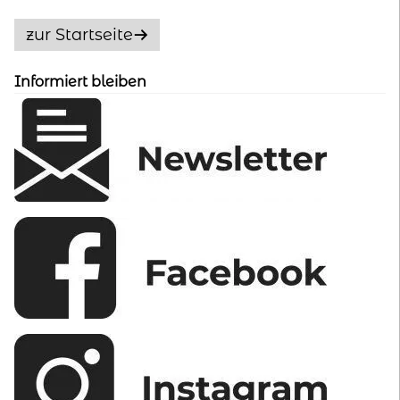
Die
Optionen
zur Startseite
können
auf
Informiert bleiben
der
Produktseite
gewählt
werden