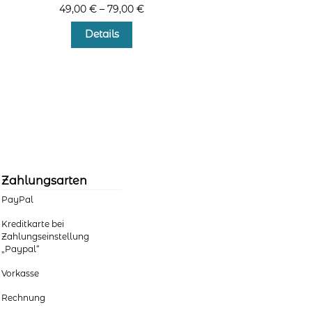
49,00
€
–
79,00
€
Dieses
Details
Produkt
weist
mehrere
Varianten
auf.
Die
Optionen
können
auf
der
Zahlungsarten
Produktseite
PayPal
gewählt
werden
Kreditkarte bei
Zahlungseinstellung
„Paypal“
Vorkasse
Rechnung