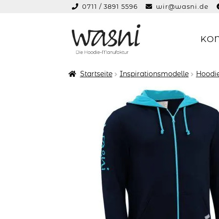
0711 / 3891 5596
wir@wasni.de
springen
KO
Zur
Zum
Navigation
Inhalt
springen
springen
Startseite
Inspirationsmodelle
Hoodie