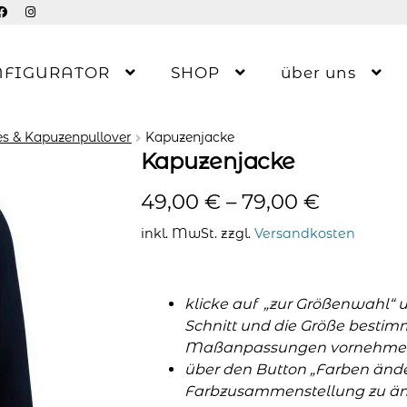
NFIGURATOR
SHOP
über uns
s & Kapuzenpullover
Kapuzenjacke
Kapuzenjacke
49,00
€
–
79,00
€
inkl. MwSt.
zzgl.
Versandkosten
klicke auf „zur Größenwahl“ 
Schnitt und die Größe bestim
Maßanpassungen vornehme
über den Button „Farben änder
Farbzusammenstellung zu änd