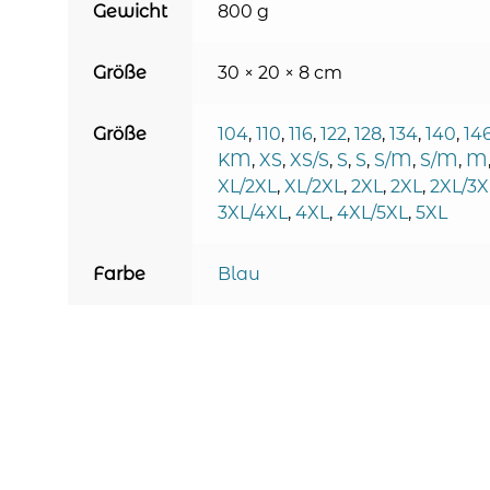
Gewicht
800 g
Größe
30 × 20 × 8 cm
Größe
104
,
110
,
116
,
122
,
128
,
134
,
140
,
14
KM
,
XS
,
XS/S
,
S
,
S
,
S/M
,
S/M
,
M
XL/2XL
,
XL/2XL
,
2XL
,
2XL
,
2XL/3X
3XL/4XL
,
4XL
,
4XL/5XL
,
5XL
Farbe
Blau