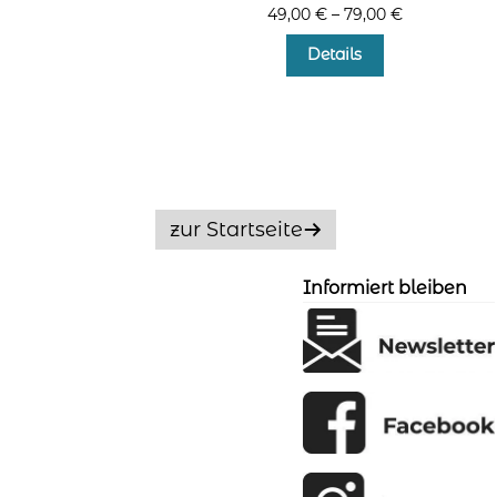
49,00
€
–
79,00
€
Dieses
Details
Produkt
weist
mehrere
Varianten
auf.
Die
Optionen
zur Startseite
können
auf
der
Informiert bleiben
Produktseite
gewählt
werden