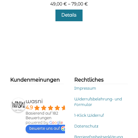
49,00
€
–
79,00
€
Dieses
Details
Produkt
weist
mehrere
Varianten
auf.
Die
Optionen
können
auf
der
Kundenmeinungen
Rechtliches
Produktseite
Impressum
gewählt
werden
Widerrufsbelehrung- und
wasni
Formular
4.9
Basierend auf 182
1-Klick Widerruf
Bewertungen
powered by
G
o
o
g
l
e
Datenschutz
bewerte uns auf
Barrierefreiheitserklärung