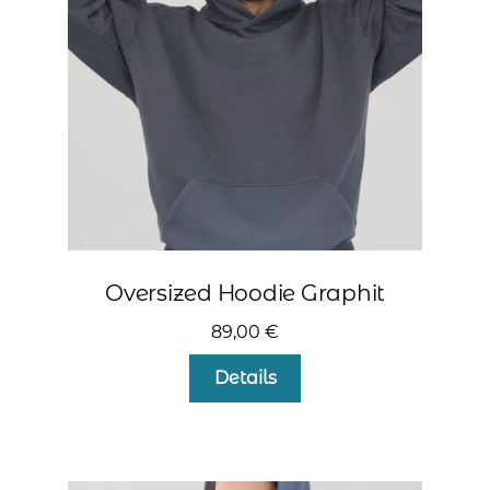
auf
der
Produktseite
gewählt
werden
Oversized Hoodie Graphit
89,00
€
Dieses
Details
Produkt
weist
mehrere
Varianten