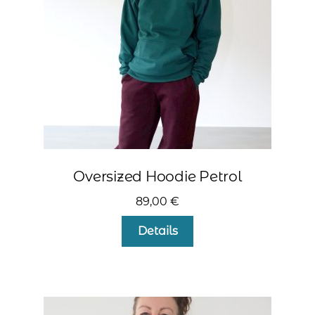
der
Produktseite
gewählt
werden
Oversized Hoodie Petrol
89,00
€
Dieses
Details
Produkt
weist
mehrere
Varianten
auf.