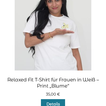
Die
Optionen
können
auf
der
Produktseite
gewählt
werden
Relaxed Fit T-Shirt für Frauen in Weiß –
Print „Blume“
35,00
€
Dieses
Details