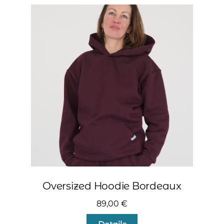
Varianten
auf.
Die
Optionen
können
auf
der
Produktseite
gewählt
werden
Oversized Hoodie Bordeaux
89,00
€
Dieses