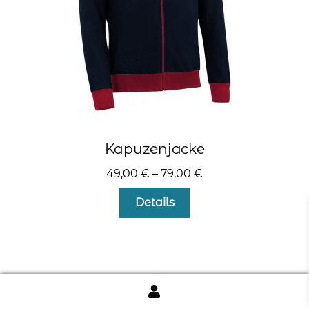
Produktseite
gewählt
werden
Kapuzenjacke
49,00
€
–
79,00
€
Dieses
Details
Produkt
weist
mehrere
Varianten
auf.
Die