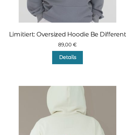
Limitiert: Oversized Hoodie Be Different
89,00
€
Dieses
Details
Produkt
weist
mehrere
Varianten
auf.
Die
Optionen
können
auf
der
Produktseite