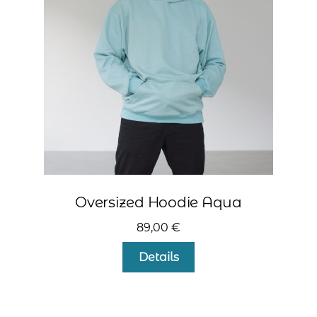
können
auf
der
Produktseite
gewählt
werden
Oversized Hoodie Aqua
89,00
€
Dieses
Details
Produkt
weist
mehrere