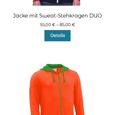
Jacke mit Sweat-Stehkragen DUO
55,00
€
–
85,00
€
Dieses
Details
Produkt
weist
mehrere
Varianten
auf.
Die
Optionen
können
auf
der
Produktseite
gewählt
werden