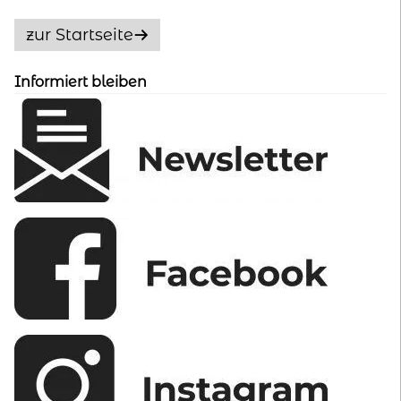
Die
Optionen
zur Startseite
können
auf
Informiert bleiben
der
Produktseite
gewählt
werden