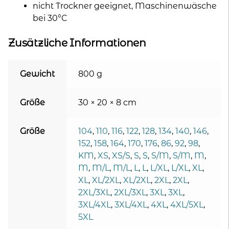
nicht Trockner geeignet, Maschinenwäsche
bei 30°C
Zusätzliche Informationen
Gewicht
800 g
Größe
30 × 20 × 8 cm
Größe
104
,
110
,
116
,
122
,
128
,
134
,
140
,
146
,
152
,
158
,
164
,
170
,
176
,
86
,
92
,
98
,
KM
,
XS
,
XS/S
,
S
,
S
,
S/M
,
S/M
,
M
,
M
,
M/L
,
M/L
,
L
,
L
,
L/XL
,
L/XL
,
XL
,
XL
,
XL/2XL
,
XL/2XL
,
2XL
,
2XL
,
2XL/3XL
,
2XL/3XL
,
3XL
,
3XL
,
3XL/4XL
,
3XL/4XL
,
4XL
,
4XL/5XL
,
5XL