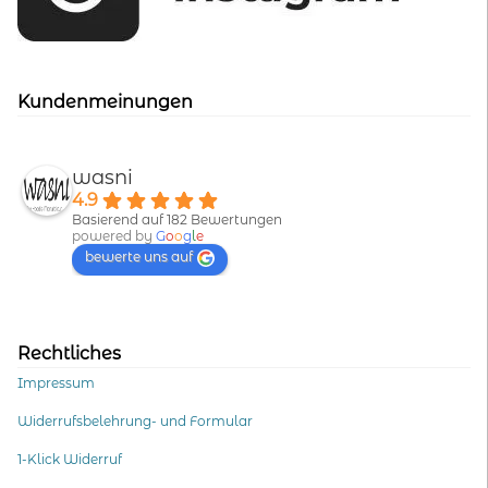
Kundenmeinungen
wasni
4.9
Basierend auf 182 Bewertungen
powered by
G
o
o
g
l
e
bewerte uns auf
Rechtliches
Impressum
Widerrufsbelehrung- und Formular
1-Klick Widerruf