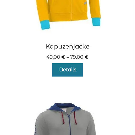
Kapuzenjacke
49,00
€
–
79,00
€
Dieses
Details
Produkt
weist
mehrere
Varianten
auf.
Die
Optionen
können
auf