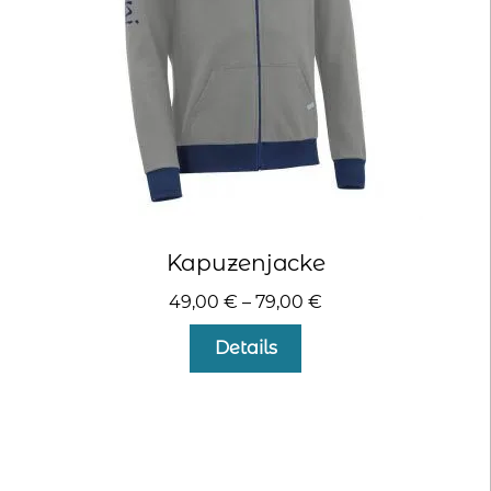
der
Produktseite
gewählt
werden
Kapuzenjacke
49,00
€
–
79,00
€
Dieses
Details
Produkt
weist
mehrere
Varianten
auf.