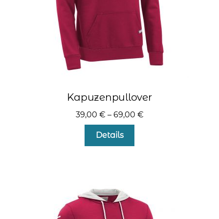
gewählt
werden
Kapuzenpullover
39,00
€
–
69,00
€
Dieses
Details
Produkt
weist
mehrere
Varianten
auf.
Die
Optionen