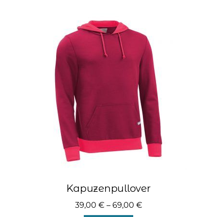
Varianten
auf.
Die
Optionen
können
auf
der
Produktseite
gewählt
werden
Kapuzenpullover
39,00
€
–
69,00
€