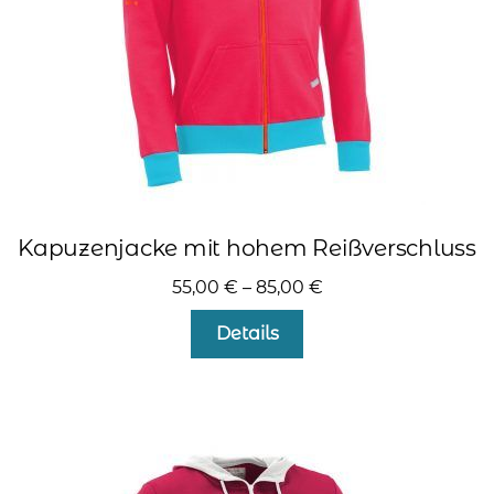
kontakt
home
Kapuzenjacke mit hohem Reißverschluss
55,00
€
–
85,00
€
Dieses
Details
Produkt
weist
mehrere
Varianten
auf.
Die