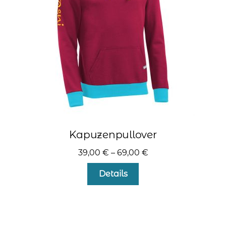
auf
der
Produktseite
gewählt
werden
Kapuzenpullover
39,00
€
–
69,00
€
Dieses
Details
Produkt
weist
mehrere
Varianten