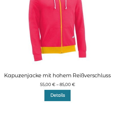
können
auf
der
Produktseite
gewählt
werden
Kapuzenjacke mit hohem Reißverschluss
55,00
€
–
85,00
€
Dieses
Details
Produkt
weist
mehrere