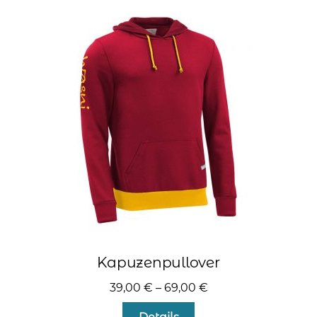
auf.
Die
Optionen
können
auf
der
Produktseite
gewählt
werden
Kapuzenpullover
39,00
€
–
69,00
€
Dieses