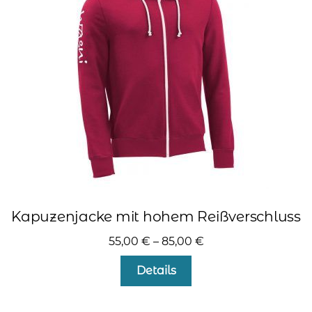
Optionen
können
auf
der
Produktseite
gewählt
werden
Kapuzenjacke mit hohem Reißverschluss
55,00
€
–
85,00
€
Dieses
Details
Produkt
weist