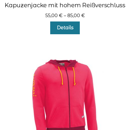
Kapuzenjacke mit hohem Reißverschluss
55,00
€
–
85,00
€
Dieses
Details
Produkt
weist
mehrere
Varianten
auf.
Die
Optionen
können
auf
der
Produktseite
gewählt
werden