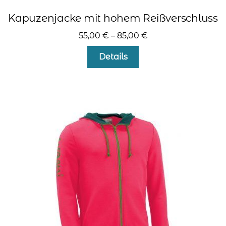
Kapuzenjacke mit hohem Reißverschluss
55,00
€
–
85,00
€
Dieses
Details
Produkt
weist
mehrere
Varianten
auf.
Die
Optionen
können
auf
der
Produktseite
gewählt
werden