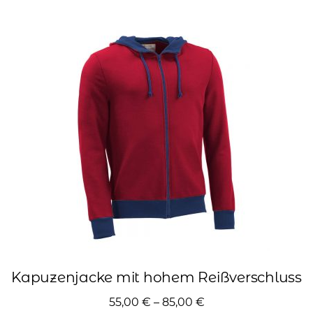
mehrere
Varianten
auf.
Die
Optionen
können
auf
der
Produktseite
gewählt
werden
Kapuzenjacke mit hohem Reißverschluss
55,00
€
–
85,00
€