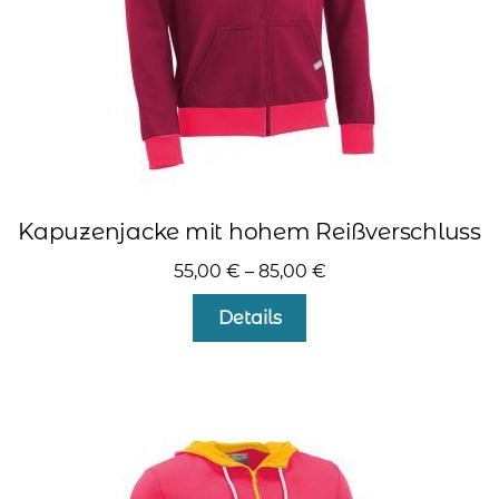
Produktseite
gewählt
werden
Kapuzenjacke mit hohem Reißverschluss
55,00
€
–
85,00
€
Dieses
Details
Produkt
weist
mehrere
Varianten
auf.
Die
Optionen