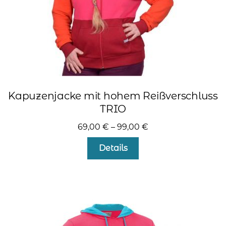
gewählt
werden
Kapuzenjacke mit hohem Reißverschluss
TRIO
69,00
€
–
99,00
€
Dieses
Details
Produkt
weist
mehrere
Varianten
auf.
Die