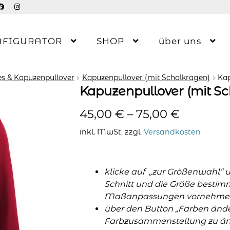
NFIGURATOR
SHOP
über uns
s & Kapuzenpullover
Kapuzenpullover (mit Schalkragen)
Kap
Kapuzenpullover (mit S
45,00
€
–
75,00
€
inkl. MwSt.
zzgl.
Versandkosten
klicke auf „zur Größenwahl“ 
Schnitt und die Größe bestim
Maßanpassungen vornehme
über den Button „Farben änder
Farbzusammenstellung zu änd