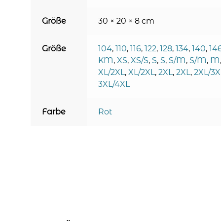
Größe
30 × 20 × 8 cm
Größe
104
,
110
,
116
,
122
,
128
,
134
,
140
,
14
KM
,
XS
,
XS/S
,
S
,
S
,
S/M
,
S/M
,
M
XL/2XL
,
XL/2XL
,
2XL
,
2XL
,
2XL/3X
3XL/4XL
Farbe
Rot