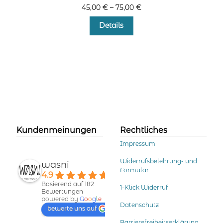
45,00
€
–
75,00
€
Dieses
Details
Produkt
weist
mehrere
Varianten
auf.
Die
Optionen
können
auf
der
Kundenmeinungen
Rechtliches
Produktseite
Impressum
gewählt
werden
Widerrufsbelehrung- und
wasni
Formular
4.9
Basierend auf 182
1-Klick Widerruf
Bewertungen
powered by
G
o
o
g
l
e
Datenschutz
bewerte uns auf
Barrierefreiheitserklärung