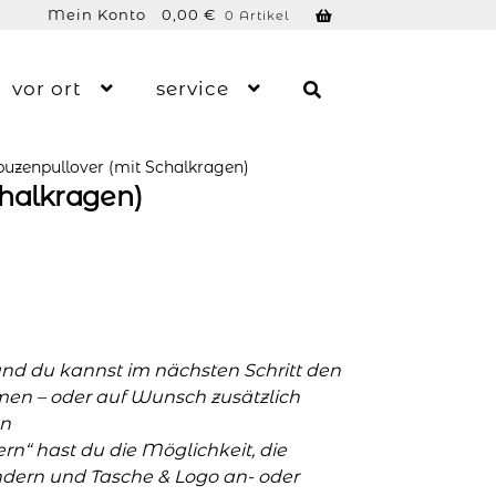
Mein Konto
0,00
€
0 Artikel
vor ort
service
uzenpullover (mit Schalkragen)
chalkragen)
und du kannst im nächsten Schritt den
men – oder auf Wunsch zusätzlich
n
n“ hast du die Möglichkeit, die
ern und Tasche & Logo an- oder