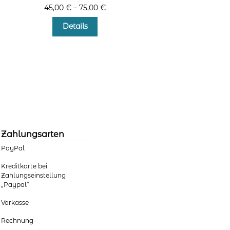
45,00
€
–
75,00
€
Dieses
Details
Produkt
weist
mehrere
Varianten
auf.
Die
Optionen
können
auf
der
Zahlungsarten
Produktseite
PayPal
gewählt
werden
Kreditkarte bei
Zahlungseinstellung
„Paypal“
Vorkasse
Rechnung