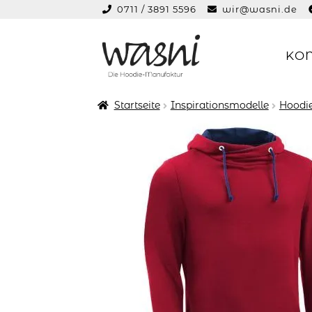
0711 / 3891 5596
wir@wasni.de
springen
KO
Zur
Zum
Navigation
Inhalt
springen
springen
Startseite
Inspirationsmodelle
Hoodie