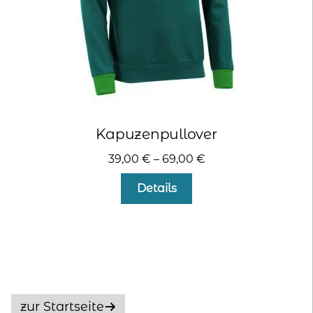
gewählt
werden
Kapuzenpullover
39,00
€
–
69,00
€
Dieses
Details
Produkt
weist
mehrere
Varianten
auf.
Die
Optionen
zur Startseite