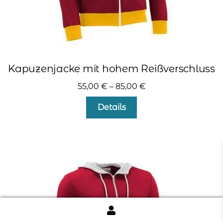
Kapuzenjacke mit hohem Reißverschluss
55,00
€
–
85,00
€
Dieses
Details
Produkt
weist
mehrere
Varianten
auf.
Die
Optionen
können
auf
der