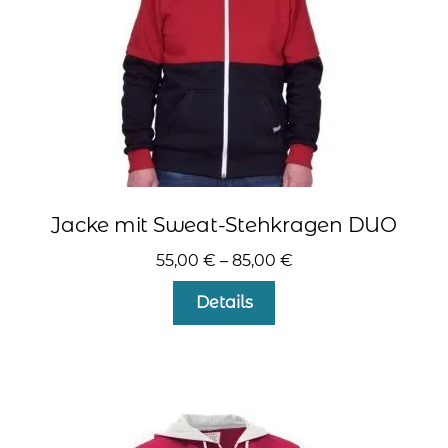
kontakt
home
Jacke mit Sweat-Stehkragen DUO
55,00
€
–
85,00
€
Dieses
Details
Produkt
weist
mehrere
Varianten
auf.
Die