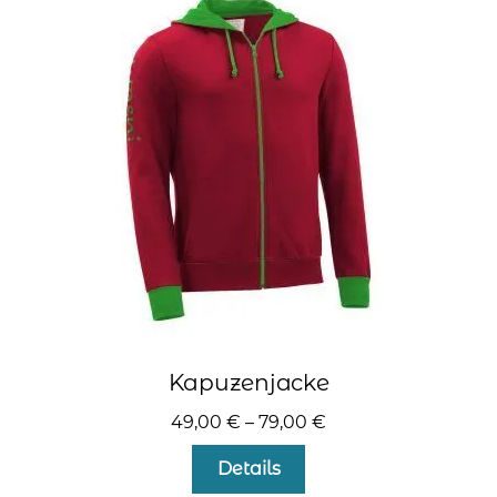
Die
Optionen
können
auf
der
Produktseite
gewählt
werden
Kapuzenjacke
49,00
€
–
79,00
€
Dieses
Details
Produkt