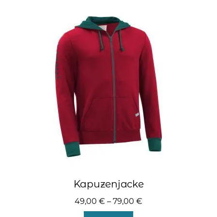
Varianten
auf.
Die
Optionen
können
auf
der
Produktseite
gewählt
werden
Kapuzenjacke
49,00
€
–
79,00
€
Dieses