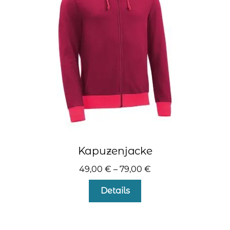
können
auf
der
Produktseite
gewählt
werden
Kapuzenjacke
49,00
€
–
79,00
€
Dieses
Details
Produkt
weist
mehrere