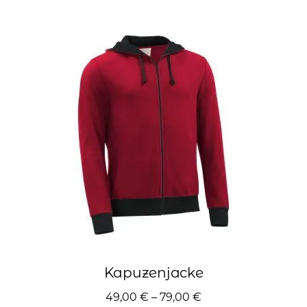
mehrere
Varianten
auf.
Die
Optionen
können
auf
der
Produktseite
gewählt
werden
Kapuzenjacke
49,00
€
–
79,00
€