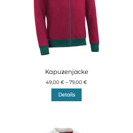
der
Produktseite
gewählt
werden
Kapuzenjacke
49,00
€
–
79,00
€
Dieses
Details
Produkt
weist
mehrere
Varianten
auf.