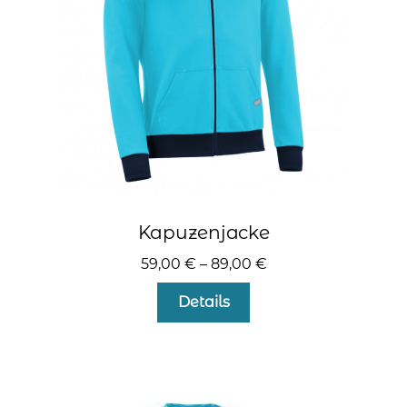
kontakt
home
Kapuzenjacke
59,00
€
–
89,00
€
Dieses
Details
Produkt
weist
mehrere
Varianten
auf.