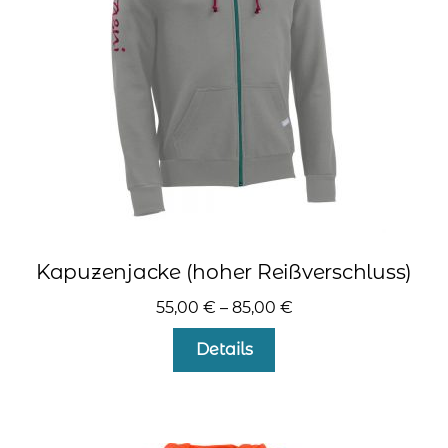
auf
der
Produktseite
gewählt
werden
Kapuzenjacke (hoher Reißverschluss)
55,00
€
–
85,00
€
Dieses
Details
Produkt
weist
mehrere
Varianten