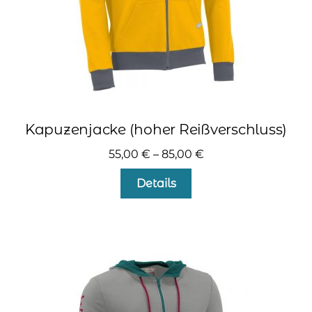
gewählt
werden
Kapuzenjacke (hoher Reißverschluss)
55,00
€
–
85,00
€
Dieses
Details
Produkt
weist
mehrere
Varianten
auf.
Die
Optionen
können