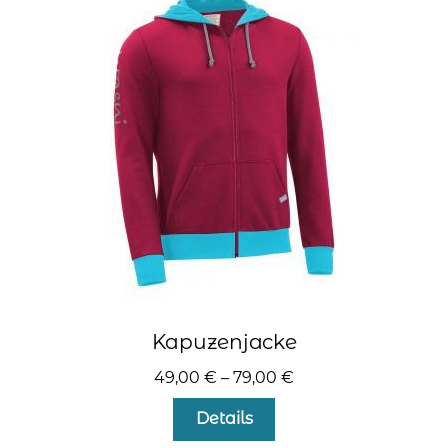
Die
Optionen
können
auf
der
Produktseite
gewählt
werden
Kapuzenjacke
49,00
€
–
79,00
€
Dieses
Details
Produkt