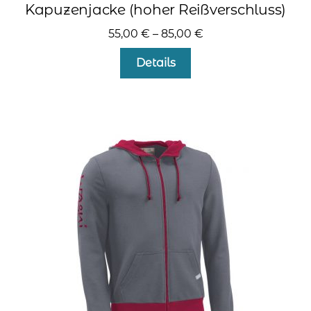
Kapuzenjacke (hoher Reißverschluss)
55,00
€
–
85,00
€
Dieses
Details
Produkt
weist
mehrere
Varianten
auf.
Die
Optionen
können
auf
der
Produktseite
gewählt
werden