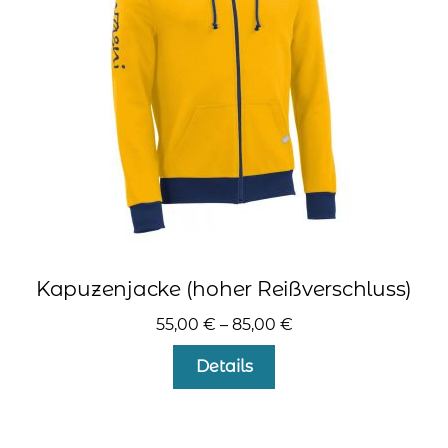
können
auf
der
Produktseite
gewählt
werden
Kapuzenjacke (hoher Reißverschluss)
55,00
€
–
85,00
€
Dieses
Details
Produkt
weist
mehrere