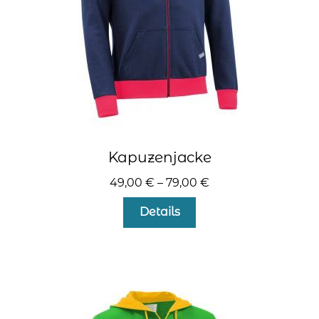
Produktseite
gewählt
werden
Kapuzenjacke
49,00
€
–
79,00
€
Dieses
Details
Produkt
weist
mehrere
Varianten
auf.
Die