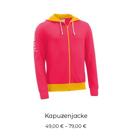
Varianten
auf.
Die
Optionen
können
auf
der
Produktseite
gewählt
werden
Kapuzenjacke
49,00
€
–
79,00
€