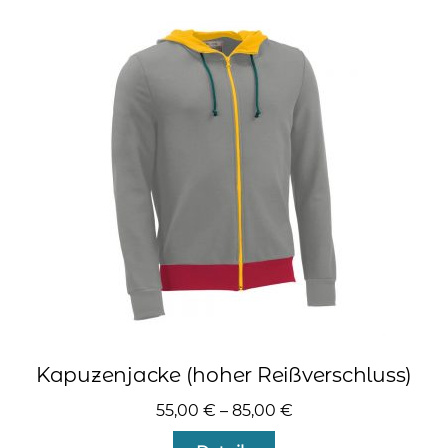
Varianten
auf.
Die
Optionen
können
auf
der
Produktseite
gewählt
werden
Kapuzenjacke (hoher Reißverschluss)
55,00
€
–
85,00
€
Dieses