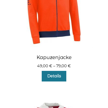
der
Produktseite
gewählt
werden
Kapuzenjacke
49,00
€
–
79,00
€
Dieses
Details
Produkt
weist
mehrere
Varianten
auf.