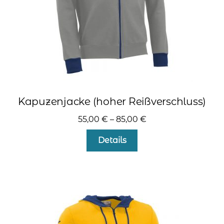
gewählt
werden
Kapuzenjacke (hoher Reißverschluss)
55,00
€
–
85,00
€
Dieses
Details
Produkt
weist
mehrere
Varianten
auf.
Die
Optionen