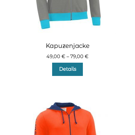
Kapuzenjacke
49,00
€
–
79,00
€
Dieses
Details
Produkt
weist
mehrere
Varianten
auf.
Die
Optionen
können
auf