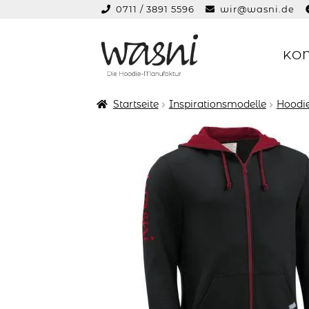
0711 / 3891 5596
wir@wasni.de
springen
KO
Zur
Zum
Navigation
Inhalt
springen
springen
Startseite
Inspirationsmodelle
Hoodie