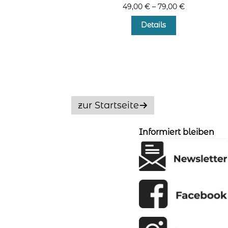
49,00
€
–
79,00
€
Dieses
Details
Produkt
weist
mehrere
Varianten
auf.
Die
Optionen
zur Startseite
können
auf
der
Informiert bleiben
Produktseite
gewählt
werden