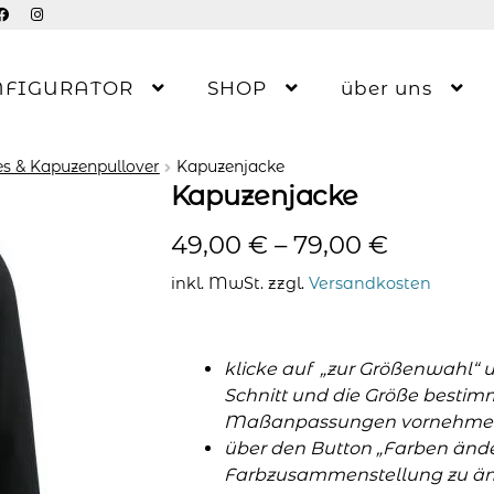
NFIGURATOR
SHOP
über uns
s & Kapuzenpullover
Kapuzenjacke
Kapuzenjacke
49,00
€
–
79,00
€
inkl. MwSt.
zzgl.
Versandkosten
klicke auf „zur Größenwahl“ 
Schnitt und die Größe bestim
Maßanpassungen vornehme
über den Button „Farben änder
Farbzusammenstellung zu änd