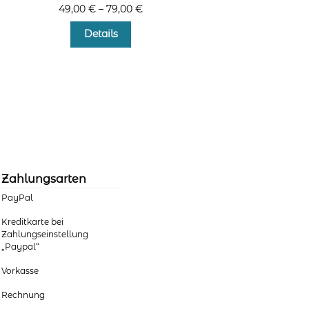
49,00
€
–
79,00
€
Dieses
Details
Produkt
weist
mehrere
Varianten
auf.
Die
Optionen
können
auf
der
Zahlungsarten
Produktseite
PayPal
gewählt
werden
Kreditkarte bei
Zahlungseinstellung
„Paypal“
Vorkasse
Rechnung