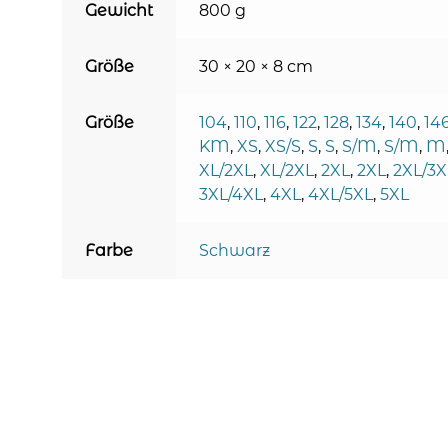
Gewicht
800 g
Größe
30 × 20 × 8 cm
Größe
104
,
110
,
116
,
122
,
128
,
134
,
140
,
14
KM
,
XS
,
XS/S
,
S
,
S
,
S/M
,
S/M
,
M
XL/2XL
,
XL/2XL
,
2XL
,
2XL
,
2XL/3X
3XL/4XL
,
4XL
,
4XL/5XL
,
5XL
Farbe
Schwarz