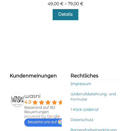
49,00
€
–
79,00
€
Dieses
Details
Produkt
weist
mehrere
Varianten
auf.
Die
Optionen
können
auf
der
Kundenmeinungen
Rechtliches
Produktseite
Impressum
gewählt
werden
Widerrufsbelehrung- und
wasni
Formular
4.9
Basierend auf 182
1-Klick Widerruf
Bewertungen
powered by
G
o
o
g
l
e
Datenschutz
bewerte uns auf
Barrierefreiheitserklärung