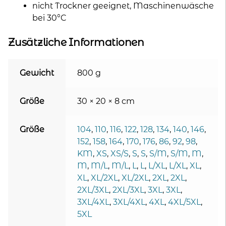
nicht Trockner geeignet, Maschinenwäsche
bei 30°C
Zusätzliche Informationen
Gewicht
800 g
Größe
30 × 20 × 8 cm
Größe
104
,
110
,
116
,
122
,
128
,
134
,
140
,
146
,
152
,
158
,
164
,
170
,
176
,
86
,
92
,
98
,
KM
,
XS
,
XS/S
,
S
,
S
,
S/M
,
S/M
,
M
,
M
,
M/L
,
M/L
,
L
,
L
,
L/XL
,
L/XL
,
XL
,
XL
,
XL/2XL
,
XL/2XL
,
2XL
,
2XL
,
2XL/3XL
,
2XL/3XL
,
3XL
,
3XL
,
3XL/4XL
,
3XL/4XL
,
4XL
,
4XL/5XL
,
5XL