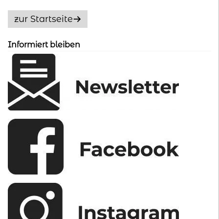
Die
Optionen
zur Startseite
können
auf
Informiert bleiben
der
Produktseite
gewählt
werden