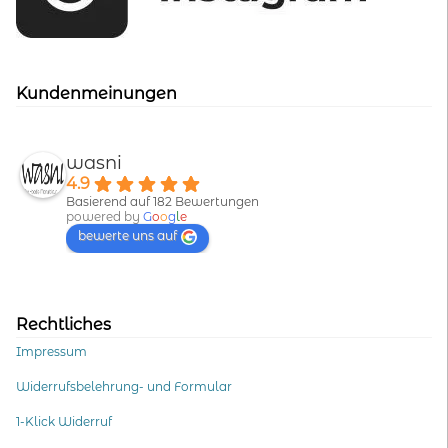
Kundenmeinungen
wasni
4.9
Basierend auf 182 Bewertungen
powered by
G
o
o
g
l
e
bewerte uns auf
Rechtliches
Impressum
Widerrufsbelehrung- und Formular
1-Klick Widerruf