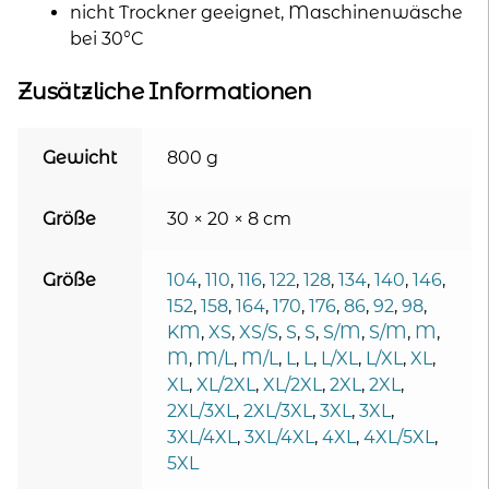
nicht Trockner geeignet, Maschinenwäsche
bei 30°C
Zusätzliche Informationen
Gewicht
800 g
Größe
30 × 20 × 8 cm
Größe
104
,
110
,
116
,
122
,
128
,
134
,
140
,
146
,
152
,
158
,
164
,
170
,
176
,
86
,
92
,
98
,
KM
,
XS
,
XS/S
,
S
,
S
,
S/M
,
S/M
,
M
,
M
,
M/L
,
M/L
,
L
,
L
,
L/XL
,
L/XL
,
XL
,
XL
,
XL/2XL
,
XL/2XL
,
2XL
,
2XL
,
2XL/3XL
,
2XL/3XL
,
3XL
,
3XL
,
3XL/4XL
,
3XL/4XL
,
4XL
,
4XL/5XL
,
5XL