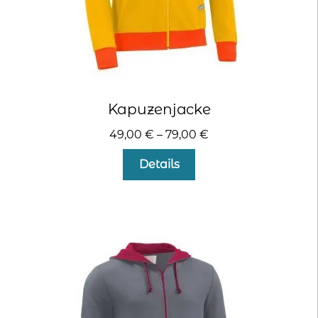
Kapuzenjacke
49,00
€
–
79,00
€
Dieses
Details
Produkt
weist
mehrere
Varianten
auf.
Die
Optionen
können
auf