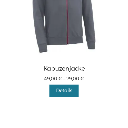
der
Produktseite
gewählt
werden
Kapuzenjacke
49,00
€
–
79,00
€
Dieses
Details
Produkt
weist
mehrere
Varianten
auf.