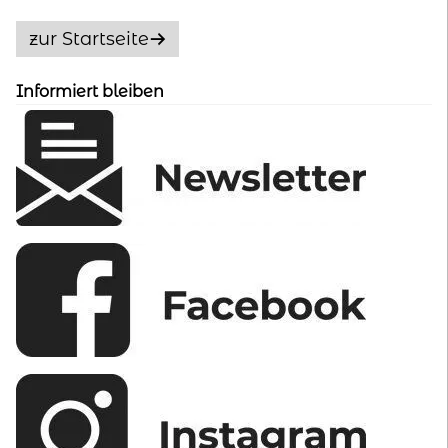
Die
Optionen
zur Startseite
können
auf
Informiert bleiben
der
Produktseite
gewählt
werden