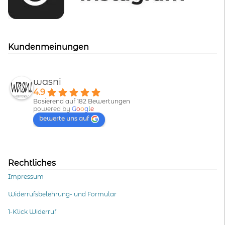
Kundenmeinungen
wasni
4.9
Basierend auf 182 Bewertungen
powered by
G
o
o
g
l
e
bewerte uns auf
Rechtliches
Impressum
Widerrufsbelehrung- und Formular
1-Klick Widerruf