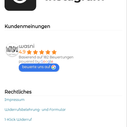
Kundenmeinungen
wasni
4.9
Basierend auf 182 Bewertungen
powered by
G
o
o
g
l
e
bewerte uns auf
Rechtliches
Impressum
Widerrufsbelehrung- und Formular
1-Klick Widerruf