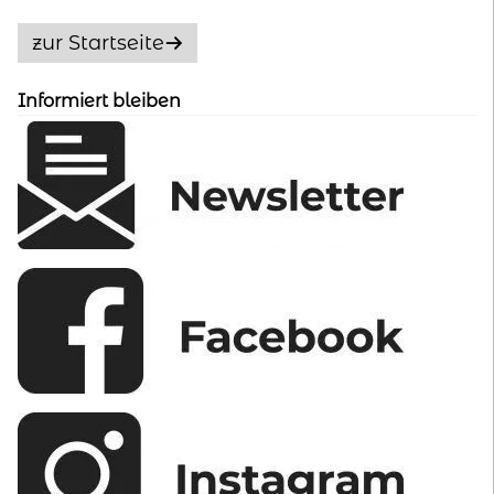
Die
Optionen
zur Startseite
können
auf
Informiert bleiben
der
Produktseite
gewählt
werden