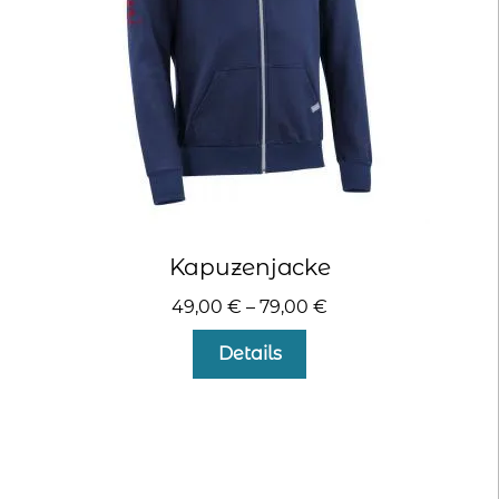
der
Produktseite
gewählt
werden
Kapuzenjacke
49,00
€
–
79,00
€
Dieses
Details
Produkt
weist
mehrere
Varianten
auf.