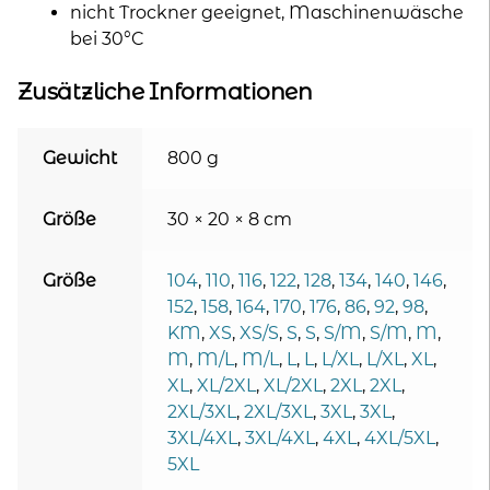
nicht Trockner geeignet, Maschinenwäsche
bei 30°C
Zusätzliche Informationen
Gewicht
800 g
Größe
30 × 20 × 8 cm
Größe
104
,
110
,
116
,
122
,
128
,
134
,
140
,
146
,
152
,
158
,
164
,
170
,
176
,
86
,
92
,
98
,
KM
,
XS
,
XS/S
,
S
,
S
,
S/M
,
S/M
,
M
,
M
,
M/L
,
M/L
,
L
,
L
,
L/XL
,
L/XL
,
XL
,
XL
,
XL/2XL
,
XL/2XL
,
2XL
,
2XL
,
2XL/3XL
,
2XL/3XL
,
3XL
,
3XL
,
3XL/4XL
,
3XL/4XL
,
4XL
,
4XL/5XL
,
5XL