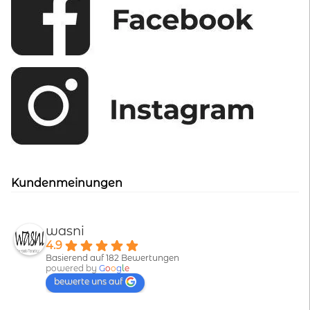
Kundenmeinungen
wasni
4.9
Basierend auf 182 Bewertungen
powered by
G
o
o
g
l
e
bewerte uns auf