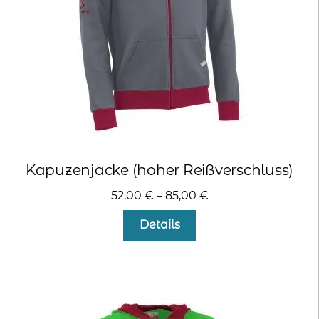
Kapuzenjacke (hoher Reißverschluss)
52,00
€
–
85,00
€
Dieses
Details
Produkt
weist
mehrere
Varianten
auf.