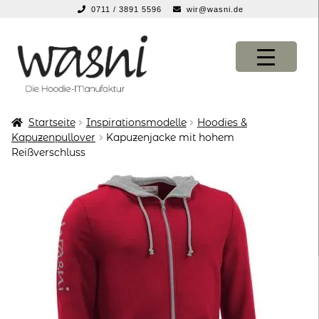
0711 / 3891 5596
wir@wasni.de
springen
Zur
Zum
Navigation
Inhalt
springen
springen
Startseite
Inspirationsmodelle
Hoodies &
KONFIGURATOR
KONFIGURATOR
Kapuzenpullover
Kapuzenjacke mit hohem
Reißverschluss
SHOP
SHOP
über uns
über uns
vor ort
vor ort
service
service
suche