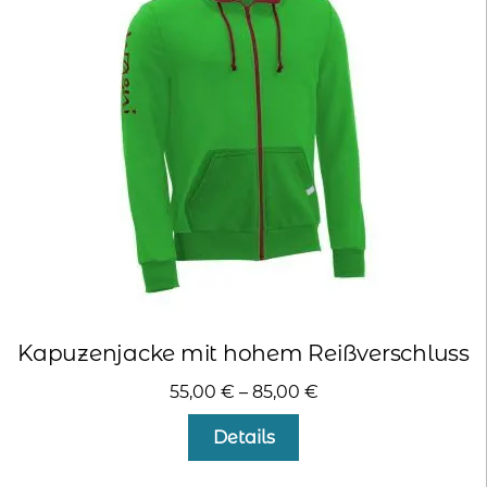
Die
Optionen
können
auf
der
Produktseite
gewählt
werden
Kapuzenjacke mit hohem Reißverschluss
55,00
€
–
85,00
€
Dieses
Details
Produkt
weist