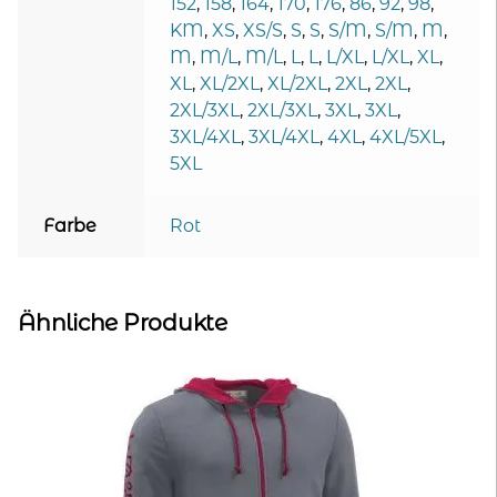
152
,
158
,
164
,
170
,
176
,
86
,
92
,
98
,
KM
,
XS
,
XS/S
,
S
,
S
,
S/M
,
S/M
,
M
,
M
,
M/L
,
M/L
,
L
,
L
,
L/XL
,
L/XL
,
XL
,
XL
,
XL/2XL
,
XL/2XL
,
2XL
,
2XL
,
2XL/3XL
,
2XL/3XL
,
3XL
,
3XL
,
3XL/4XL
,
3XL/4XL
,
4XL
,
4XL/5XL
,
5XL
Farbe
Rot
Ähnliche Produkte