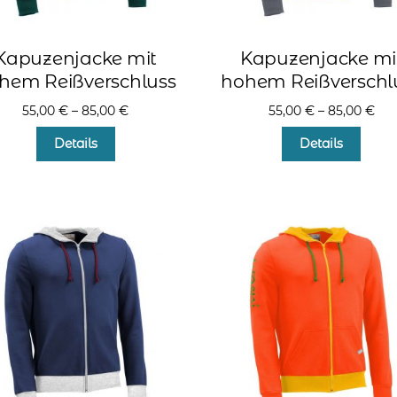
Kapuzenjacke mit
Kapuzenjacke mi
hem Reißverschluss
hohem Reißverschl
55,00
€
–
85,00
€
55,00
€
–
85,00
€
Dieses
Diese
Details
Details
Produkt
Produ
weist
weist
mehrere
mehr
Varianten
Varia
auf.
auf.
Die
Die
Optionen
Optio
können
könn
auf
auf
der
der
Produktseite
Produ
gewählt
gewä
werden
werd