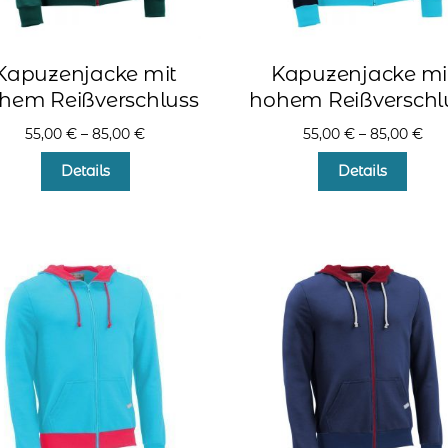
Kapuzenjacke mit
Kapuzenjacke mi
hem Reißverschluss
hohem Reißverschl
55,00
€
–
85,00
€
55,00
€
–
85,00
€
Dieses
Diese
Details
Details
Produkt
Produ
weist
weist
mehrere
mehr
Varianten
Varia
auf.
auf.
Die
Die
Optionen
Optio
können
könn
auf
auf
der
der
Produktseite
Produ
gewählt
gewä
werden
werd