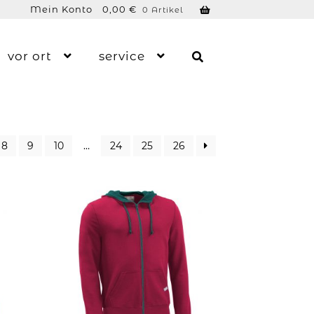
Mein Konto
0,00
€
0 Artikel
vor ort
service
8
9
10
…
24
25
26