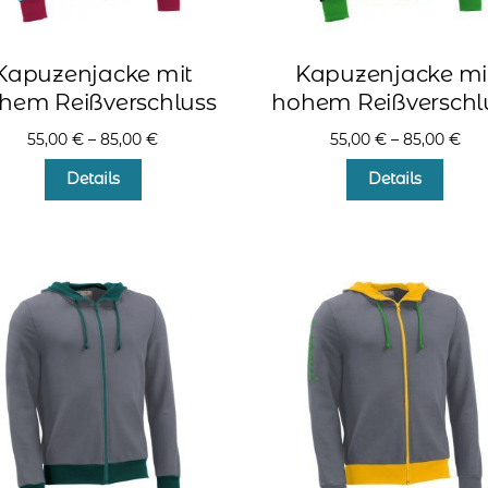
Kapuzenjacke mit
Kapuzenjacke mi
hem Reißverschluss
hohem Reißverschl
55,00
€
–
85,00
€
55,00
€
–
85,00
€
Dieses
Diese
Details
Details
Produkt
Produ
weist
weist
mehrere
mehr
Varianten
Varia
auf.
auf.
Die
Die
Optionen
Optio
können
könn
auf
auf
der
der
Produktseite
Produ
gewählt
gewä
werden
werd