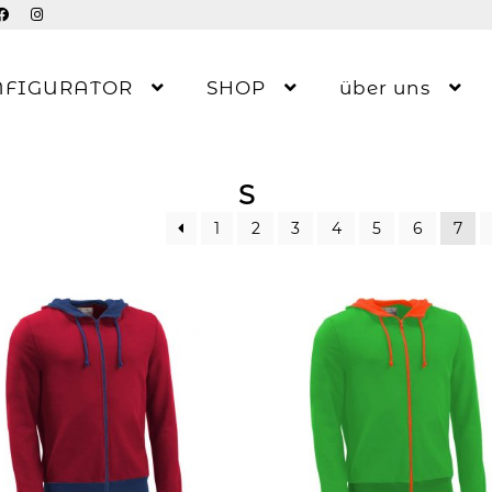
NFIGURATOR
SHOP
über uns
S
1
2
3
4
5
6
7