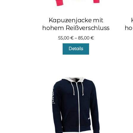
Kapuzenjacke mit
hohem Reißverschluss
ho
55,00
€
–
85,00
€
Dieses
Details
Produkt
weist
mehrere
Varianten
auf.
Die
Optionen
können
auf
der
Produktseite
gewählt
werden