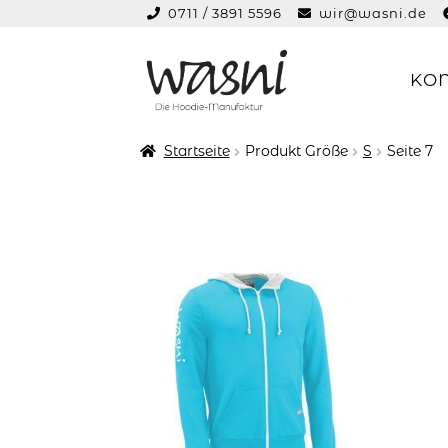
0711 / 3891 5596
wir@wasni.de
springen
KO
Zur
Zum
Navigation
Inhalt
springen
springen
Startseite
Produkt Größe
S
Seite 7