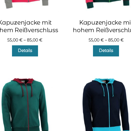
Kapuzenjacke mit
Kapuzenjacke mi
hem Reißverschluss
hohem Reißverschl
55,00
€
–
85,00
€
55,00
€
–
85,00
€
Dieses
Diese
Details
Details
Produkt
Produ
weist
weist
mehrere
mehr
Varianten
Varia
auf.
auf.
Die
Die
Optionen
Optio
können
könn
auf
auf
der
der
Produktseite
Produ
gewählt
gewä
werden
werd