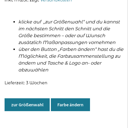
klicke auf „zur Größenwahl“ und du kannst
im nächsten Schritt den Schnitt und die
Größe bestimmen – oder auf Wunsch
zusätzlich Maßanpassungen vornehmen
über den Button „Farben ändern“ hast du die
Möglichkeit, die Farbzusammenstellung zu
ändern und Tasche & Logo an- oder
abzuwählen
Lieferzeit:
3 Wochen
A
l
zur Größenwahl
Farbe ändern
t
e
r