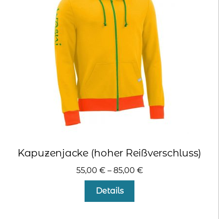
Kapuzenjacke (hoher Reißverschluss)
55,00
€
–
85,00
€
Dieses
Details
Produkt
weist