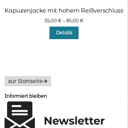
Kapuzenjacke mit hohem Reißverschluss
55,00
€
–
85,00
€
Dieses
Details
Produkt
weist
mehrere
Varianten
auf.
Die
Optionen
zur Startseite
können
auf
Informiert bleiben
der
Produktseite
gewählt
werden