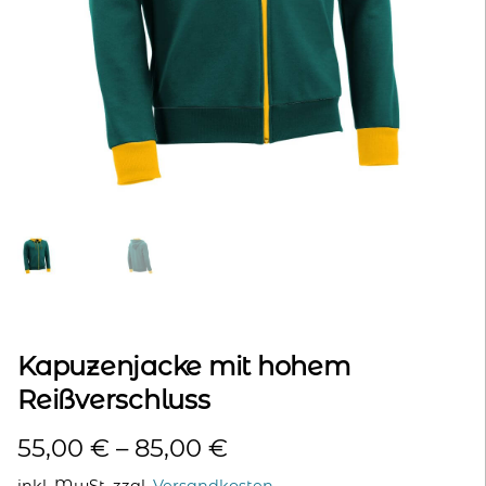
kontakt
home
Kapuzenjacke mit hohem
Reißverschluss
55,00
€
–
85,00
€
inkl. MwSt.
zzgl.
Versandkosten