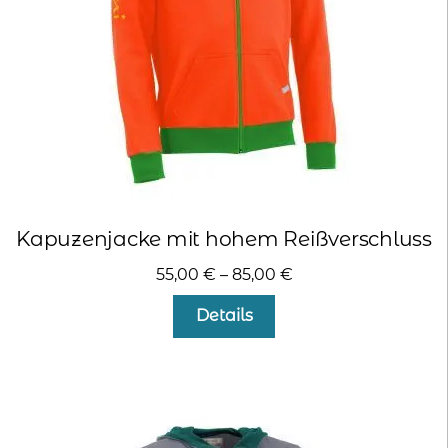
Kapuzenjacke mit hohem Reißverschluss
55,00
€
–
85,00
€
Dieses
Details
Produkt
weist
mehrere
Varianten
auf.