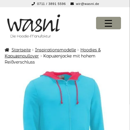
0711 / 3891 5596
wir@wasni.de
springen
Zur
Zum
Navigation
Inhalt
springen
springen
Startseite
Inspirationsmodelle
Hoodies &
KONFIGURATOR
KONFIGURATOR
Kapuzenpullover
Kapuzenjacke mit hohem
Reißverschluss
SHOP
SHOP
über uns
über uns
vor ort
vor ort
service
service
suche