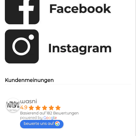
Kundenmeinungen
wasni
4.9
Basierend auf 182 Bewertungen
powered by
G
o
o
g
l
e
bewerte uns auf