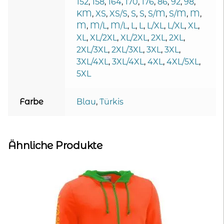
152
,
158
,
164
,
170
,
176
,
86
,
92
,
98
,
KM
,
XS
,
XS/S
,
S
,
S
,
S/M
,
S/M
,
M
,
M
,
M/L
,
M/L
,
L
,
L
,
L/XL
,
L/XL
,
XL
,
XL
,
XL/2XL
,
XL/2XL
,
2XL
,
2XL
,
2XL/3XL
,
2XL/3XL
,
3XL
,
3XL
,
3XL/4XL
,
3XL/4XL
,
4XL
,
4XL/5XL
,
5XL
Farbe
Blau
,
Türkis
Ähnliche Produkte