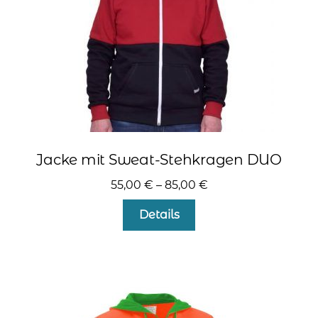
kontakt
home
Jacke mit Sweat-Stehkragen DUO
55,00
€
–
85,00
€
Dieses
Details
Produkt
weist
mehrere
Varianten
auf.
Die