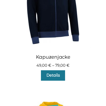
der
Produktseite
gewählt
werden
Kapuzenjacke
49,00
€
–
79,00
€
Dieses
Details
Produkt
weist
mehrere
Varianten
auf.