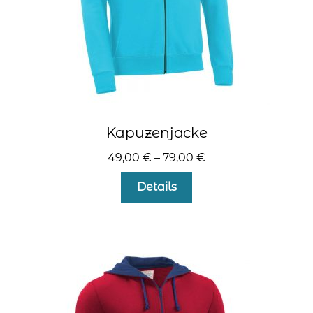
gewählt
werden
Kapuzenjacke
49,00
€
–
79,00
€
Dieses
Details
Produkt
weist
mehrere
Varianten
auf.
Die
Optionen