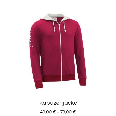
mehrere
Varianten
auf.
Die
Optionen
können
auf
der
Produktseite
gewählt
werden
Kapuzenjacke
49,00
€
–
79,00
€