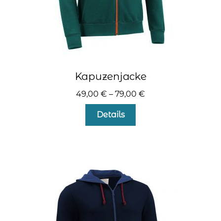
Kapuzenjacke
49,00
€
–
79,00
€
Dieses
Details
Produkt
weist
mehrere
Varianten
auf.
Die
Optionen
können
auf