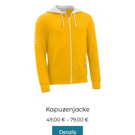
auf.
Die
Optionen
können
auf
der
Produktseite
gewählt
werden
Kapuzenjacke
49,00
€
–
79,00
€
Dieses
Details