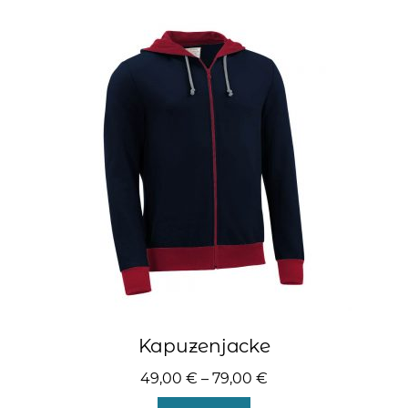
Varianten
auf.
Die
Optionen
können
auf
der
Produktseite
gewählt
werden
Kapuzenjacke
49,00
€
–
79,00
€
Dieses