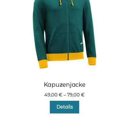
können
auf
der
Produktseite
gewählt
werden
Kapuzenjacke
49,00
€
–
79,00
€
Dieses
Details
Produkt
weist
mehrere