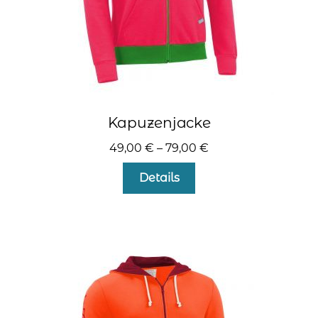
werden
Kapuzenjacke
49,00
€
–
79,00
€
Dieses
Details
Produkt
weist
mehrere
Varianten
auf.
Die
Optionen
können