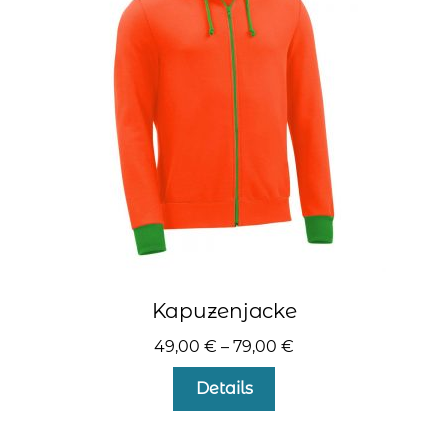
Optionen
können
auf
der
Produktseite
gewählt
werden
Kapuzenjacke
49,00
€
–
79,00
€
Dieses
Details
Produkt
weist