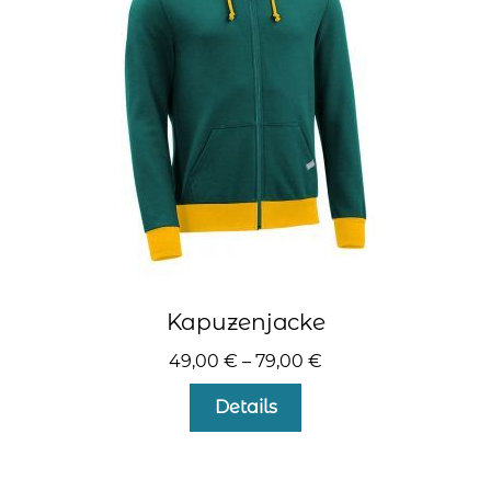
können
auf
der
Produktseite
gewählt
werden
Kapuzenjacke
49,00
€
–
79,00
€
Dieses
Details
Produkt
weist
mehrere