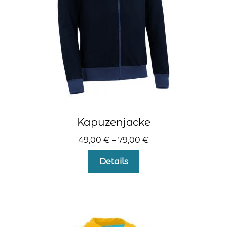
der
Produktseite
gewählt
werden
Kapuzenjacke
49,00
€
–
79,00
€
Dieses
Details
Produkt
weist
mehrere
Varianten
auf.