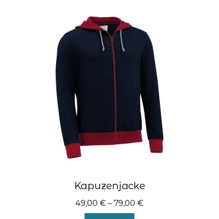
Varianten
auf.
Die
Optionen
können
auf
der
Produktseite
gewählt
werden
Kapuzenjacke
49,00
€
–
79,00
€
Dieses