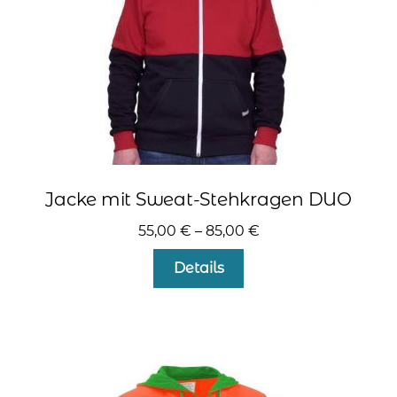
kontakt
home
Jacke mit Sweat-Stehkragen DUO
55,00
€
–
85,00
€
Dieses
Details
Produkt
weist
mehrere
Varianten
auf.
Die