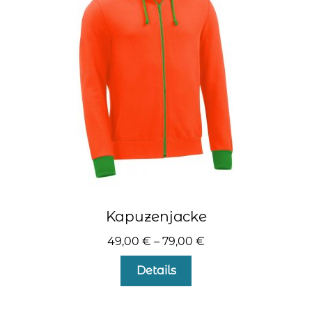
Optionen
können
auf
der
Produktseite
gewählt
werden
Kapuzenjacke
49,00
€
–
79,00
€
Dieses
Details
Produkt
weist