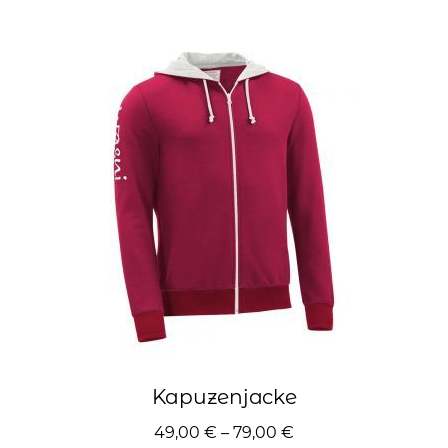
mehrere
Varianten
auf.
Die
Optionen
können
auf
der
Produktseite
gewählt
werden
Kapuzenjacke
49,00
€
–
79,00
€