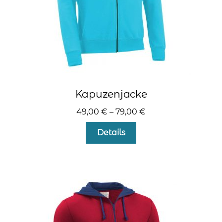
gewählt
werden
Kapuzenjacke
49,00
€
–
79,00
€
Dieses
Details
Produkt
weist
mehrere
Varianten
auf.
Die
Optionen