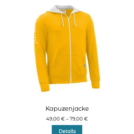
auf.
Die
Optionen
können
auf
der
Produktseite
gewählt
werden
Kapuzenjacke
49,00
€
–
79,00
€
Dieses
Details