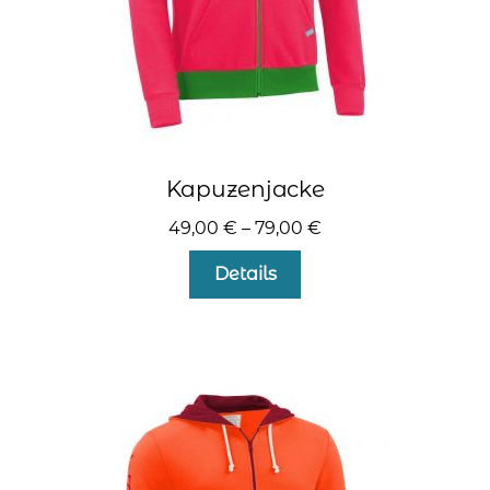
werden
Kapuzenjacke
49,00
€
–
79,00
€
Dieses
Details
Produkt
weist
mehrere
Varianten
auf.
Die
Optionen
können