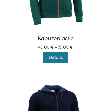
Kapuzenjacke
49,00
€
–
79,00
€
Dieses
Details
Produkt
weist
mehrere
Varianten
auf.
Die
Optionen
können
auf