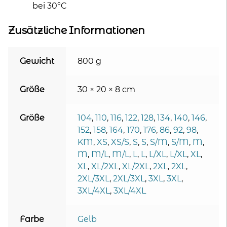
bei 30°C
Zusätzliche Informationen
Gewicht
800 g
Größe
30 × 20 × 8 cm
Größe
104
,
110
,
116
,
122
,
128
,
134
,
140
,
146
,
152
,
158
,
164
,
170
,
176
,
86
,
92
,
98
,
KM
,
XS
,
XS/S
,
S
,
S
,
S/M
,
S/M
,
M
,
M
,
M/L
,
M/L
,
L
,
L
,
L/XL
,
L/XL
,
XL
,
XL
,
XL/2XL
,
XL/2XL
,
2XL
,
2XL
,
2XL/3XL
,
2XL/3XL
,
3XL
,
3XL
,
3XL/4XL
,
3XL/4XL
Farbe
Gelb