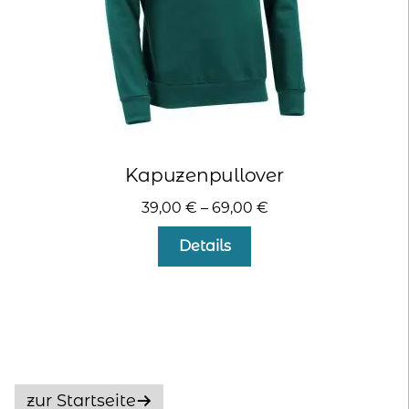
gewählt
werden
Kapuzenpullover
39,00
€
–
69,00
€
Dieses
Details
Produkt
weist
mehrere
Varianten
auf.
Die
Optionen
zur Startseite