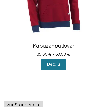
gewählt
werden
Kapuzenpullover
39,00
€
–
69,00
€
Dieses
Details
Produkt
weist
mehrere
Varianten
auf.
Die
Optionen
zur Startseite