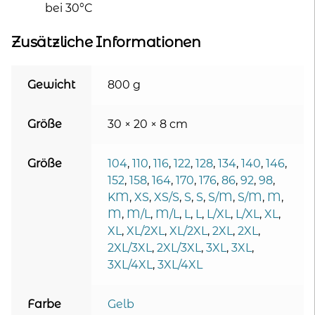
bei 30°C
Zusätzliche Informationen
Gewicht
800 g
Größe
30 × 20 × 8 cm
Größe
104
,
110
,
116
,
122
,
128
,
134
,
140
,
146
,
152
,
158
,
164
,
170
,
176
,
86
,
92
,
98
,
KM
,
XS
,
XS/S
,
S
,
S
,
S/M
,
S/M
,
M
,
M
,
M/L
,
M/L
,
L
,
L
,
L/XL
,
L/XL
,
XL
,
XL
,
XL/2XL
,
XL/2XL
,
2XL
,
2XL
,
2XL/3XL
,
2XL/3XL
,
3XL
,
3XL
,
3XL/4XL
,
3XL/4XL
Farbe
Gelb