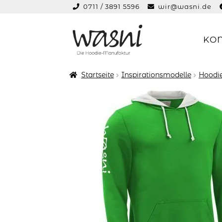
0711 / 3891 5596
wir@wasni.de
springen
KO
Zur
Zum
Navigation
Inhalt
springen
springen
Startseite
Inspirationsmodelle
Hoodie