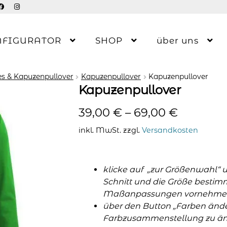
NFIGURATOR
SHOP
über uns
s & Kapuzenpullover
Kapuzenpullover
Kapuzenpullover
Kapuzenpullover
39,00
€
–
69,00
€
inkl. MwSt.
zzgl.
Versandkosten
klicke auf „zur Größenwahl“ 
Schnitt und die Größe bestim
Maßanpassungen vornehme
über den Button „Farben änder
Farbzusammenstellung zu änd