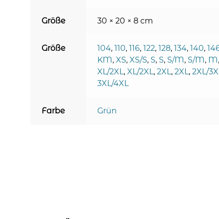
Größe
30 × 20 × 8 cm
Größe
104
,
110
,
116
,
122
,
128
,
134
,
140
,
14
KM
,
XS
,
XS/S
,
S
,
S
,
S/M
,
S/M
,
M
XL/2XL
,
XL/2XL
,
2XL
,
2XL
,
2XL/3X
3XL/4XL
Farbe
Grün