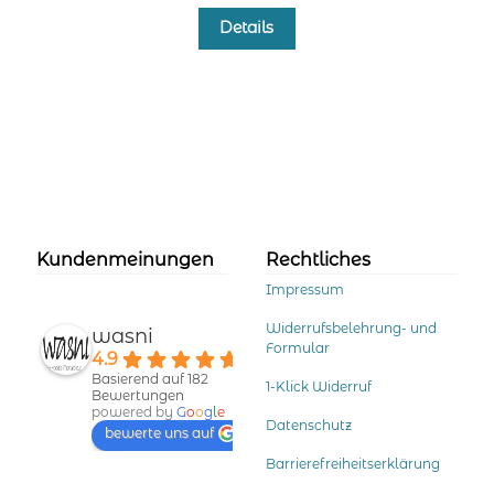
Dieses
Details
Produkt
weist
mehrere
Varianten
auf.
Die
Optionen
können
auf
der
Kundenmeinungen
Rechtliches
Produktseite
Impressum
gewählt
werden
Widerrufsbelehrung- und
wasni
Formular
4.9
Basierend auf 182
1-Klick Widerruf
Bewertungen
powered by
G
o
o
g
l
e
Datenschutz
bewerte uns auf
Barrierefreiheitserklärung