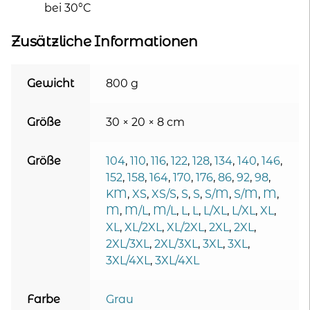
bei 30°C
Zusätzliche Informationen
Gewicht
800 g
Größe
30 × 20 × 8 cm
Größe
104
,
110
,
116
,
122
,
128
,
134
,
140
,
146
,
152
,
158
,
164
,
170
,
176
,
86
,
92
,
98
,
KM
,
XS
,
XS/S
,
S
,
S
,
S/M
,
S/M
,
M
,
M
,
M/L
,
M/L
,
L
,
L
,
L/XL
,
L/XL
,
XL
,
XL
,
XL/2XL
,
XL/2XL
,
2XL
,
2XL
,
2XL/3XL
,
2XL/3XL
,
3XL
,
3XL
,
3XL/4XL
,
3XL/4XL
Farbe
Grau