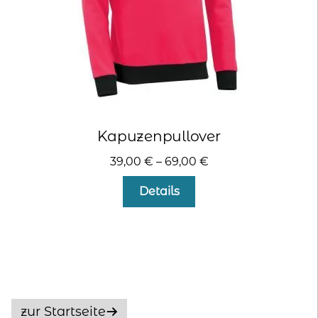
gewählt
werden
Kapuzenpullover
39,00
€
–
69,00
€
Dieses
Details
Produkt
weist
mehrere
Varianten
auf.
Die
Optionen
zur Startseite