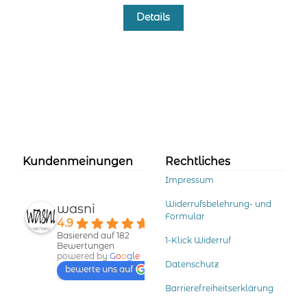
Dieses
Details
Produkt
weist
mehrere
Varianten
auf.
Die
Optionen
können
auf
der
Kundenmeinungen
Rechtliches
Produktseite
Impressum
gewählt
werden
Widerrufsbelehrung- und
wasni
Formular
4.9
Basierend auf 182
1-Klick Widerruf
Bewertungen
powered by
G
o
o
g
l
e
Datenschutz
bewerte uns auf
Barrierefreiheitserklärung