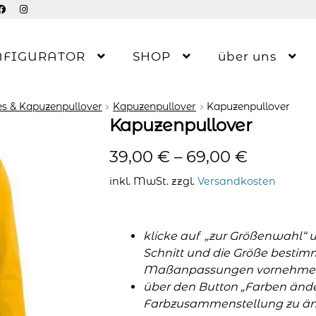
NFIGURATOR
SHOP
über uns
s & Kapuzenpullover
Kapuzenpullover
Kapuzenpullover
Kapuzenpullover
39,00
€
–
69,00
€
inkl. MwSt.
zzgl.
Versandkosten
klicke auf „zur Größenwahl“ 
Schnitt und die Größe bestim
Maßanpassungen vornehme
über den Button „Farben änder
Farbzusammenstellung zu änd