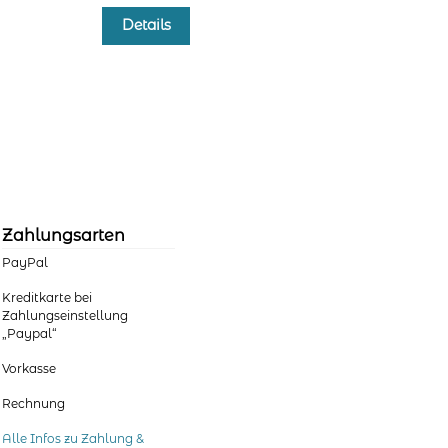
Dieses
Details
Produkt
weist
mehrere
Varianten
auf.
Die
Optionen
können
auf
der
Zahlungsarten
Produktseite
PayPal
gewählt
werden
Kreditkarte bei
Zahlungseinstellung
„Paypal“
Vorkasse
Rechnung
Alle Infos zu Zahlung &