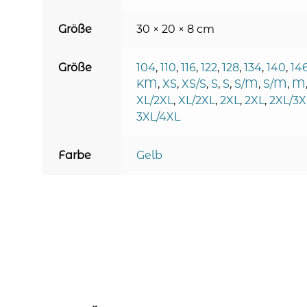
Größe
30 × 20 × 8 cm
Größe
104
,
110
,
116
,
122
,
128
,
134
,
140
,
14
KM
,
XS
,
XS/S
,
S
,
S
,
S/M
,
S/M
,
M
XL/2XL
,
XL/2XL
,
2XL
,
2XL
,
2XL/3X
3XL/4XL
Farbe
Gelb