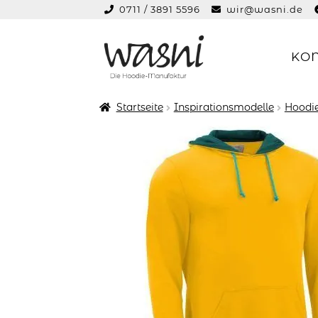
0711 / 3891 5596
wir@wasni.de
springen
KO
Zur
Zum
Navigation
Inhalt
springen
springen
Startseite
Inspirationsmodelle
Hoodie