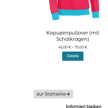
Kapuzenpullover (mit
Schalkragen)
45,00
€
–
75,00
€
Dieses
Details
Produkt
weist
mehrere
Varianten
auf.
Die
Optionen
zur Startseite
können
auf
der
Informiert bleiben