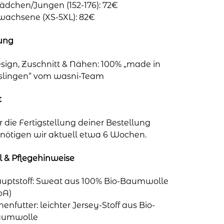
dchen/Jungen (152-176): 72€
wachsene (XS-5XL): 82€
lung
sign, Zuschnitt & Nähen: 100% „made in
slingen“ vom wasni-Team
t
r die Fertigstellung deiner Bestellung
nötigen wir aktuell etwa 6 Wochen.
l & Pflegehinweise
uptstoff: Sweat aus 100% Bio-Baumwolle
bA)
nenfutter: leichter Jersey-Stoff aus Bio-
aumwolle