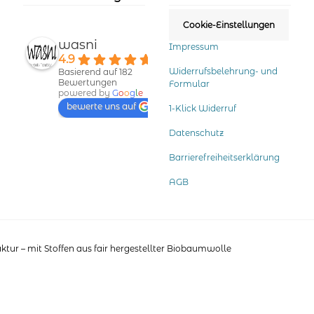
Produktseite
gewählt
Cookie-Einstellungen
werden
wasni
Impressum
4.9
Widerrufsbelehrung- und
Basierend auf 182
Bewertungen
Formular
powered by
G
o
o
g
l
e
bewerte uns auf
1-Klick Widerruf
Datenschutz
Barrierefreiheitserklärung
AGB
tur – mit Stoffen aus fair hergestellter Biobaumwolle