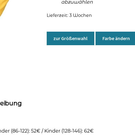
abzuwählen
Lieferzeit:
3 Wochen
zur Größenwahl
Farbe ändern
reibung
nder (86-122): 52€ / Kinder (128-146): 62€