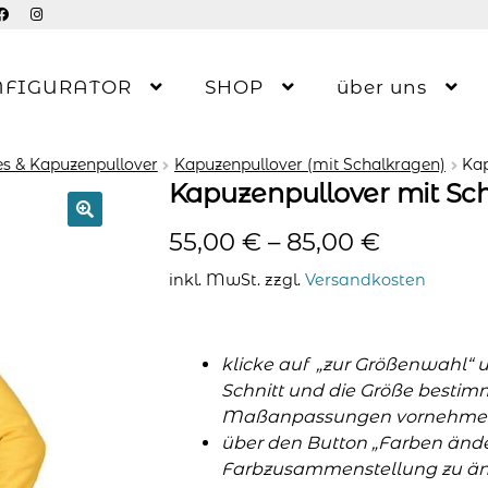
NFIGURATOR
SHOP
über uns
s & Kapuzenpullover
Kapuzenpullover (mit Schalkragen)
Kap
Kapuzenpullover mit Sc
55,00
€
–
85,00
€
inkl. MwSt.
zzgl.
Versandkosten
klicke auf „zur Größenwahl“ 
Schnitt und die Größe bestim
Maßanpassungen vornehme
über den Button „Farben änder
Farbzusammenstellung zu änd