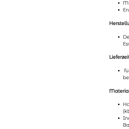
Mä
Er
Herstel
De
Es
Lieferzei
fü
be
Materia
Ha
(k
In
B